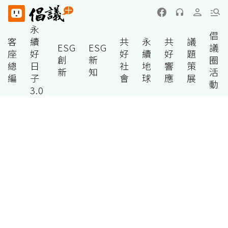
永
倡
客
續
共
永
共
議
ESG
ESG
議
座
好
好
續
好
題
創
新
圈
總
日
社
地
響
策
新
知
活
編
子
會
球
應
展
動
3.0