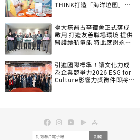
THINK打造「海洋垃園」特
展
臺大癌醫古亭宿舍正式落成
啟用 打造友善職場環境 提供
醫護續航量能 特此感謝永齡
永愛・守護為生命守護的人
引進國際標準！讓文化力成
為企業競爭力2026 ESG for
Culture影響力獎徵件即將啟
動
訂閱