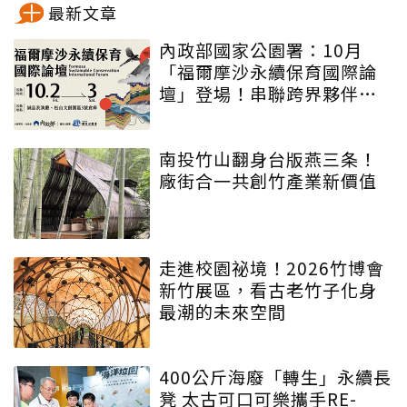
最新文章
內政部國家公園署：10月
「福爾摩沙永續保育國際論
壇」登場！串聯跨界夥伴與
低碳遊程，向世界展現臺灣
綠色實力
南投竹山翻身台版燕三条！
廠街合一共創竹產業新價值
走進校園祕境！2026竹博會
新竹展區，看古老竹子化身
最潮的未來空間
400公斤海廢「轉生」永續長
凳 太古可口可樂攜手RE-