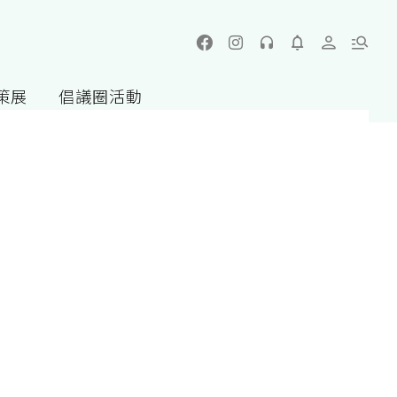
策展
倡議圈活動