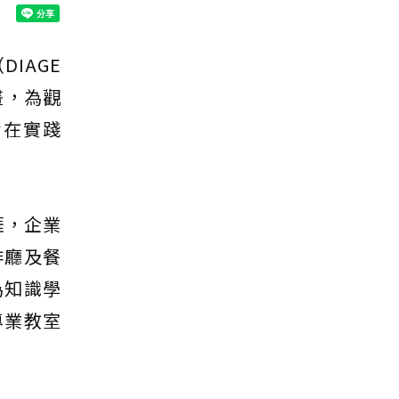
IAGE
畫，為觀
旨在實踐
涯，企業
啡廳及餐
為知識學
專業教室