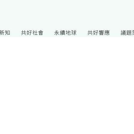
G新知
共好社會
永續地球
共好響應
議題