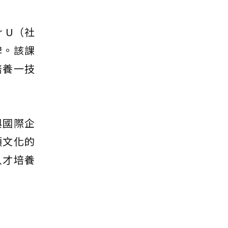
 U（社
碑。該課
培養一技
與國際企
類文化的
人才培養