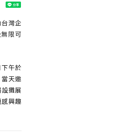
勵台灣企
及無限可
日下午於
，當天邀
場設攤展
題感興趣