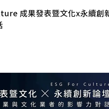
ulture 成果發表暨文化x永續
話