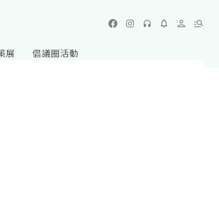
策展
倡議圈活動