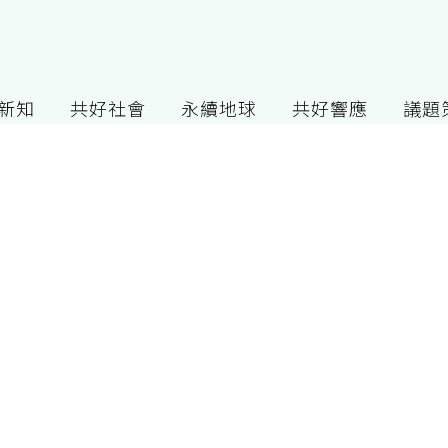
G新知
共好社會
永續地球
共好響應
議題