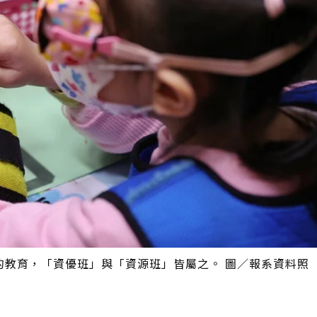
的教育，「資優班」與「資源班」皆屬之。 圖／報系資料照