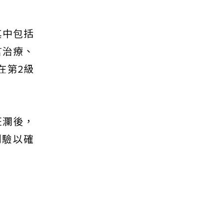
其中包括
言治療、
在第2級
狂瀾後，
測驗以確