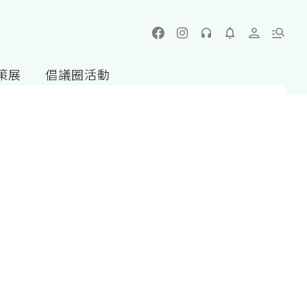
策展
倡議圈活動