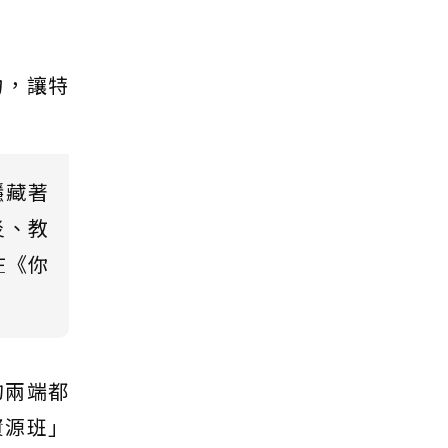
力，讓特
隱藏著
炎、教
在《你
的兩端都
資源班」