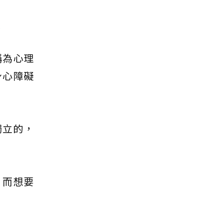
政
稱為心理
身心障礙
獨立的，
；而想要