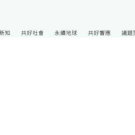
G新知
共好社會
永續地球
共好響應
議題