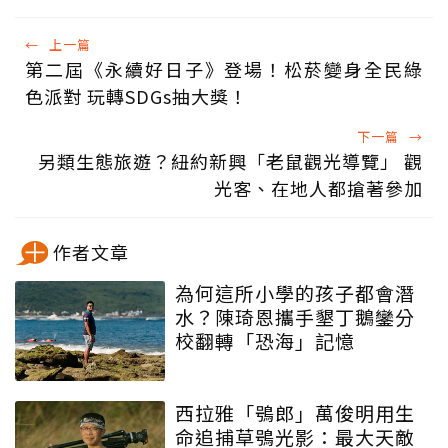
←
上一篇
第二屆《永續好日子》登場！松菸變身全民綠
色派對 玩轉SDGs抽大獎！
下一篇
→
另類生態旅遊？紐約新興「老鼠觀光導覽」 觀
光客、在地人都搶著參加
作者文章
為何這所小學的孩子都會潛
水？陳琦恩攜手墾丁鵝鑾分
校翻轉「恐海」記憶
西拉雅「鴞郎」萬俊明用生
命追捕草鴞光影：最大天敵