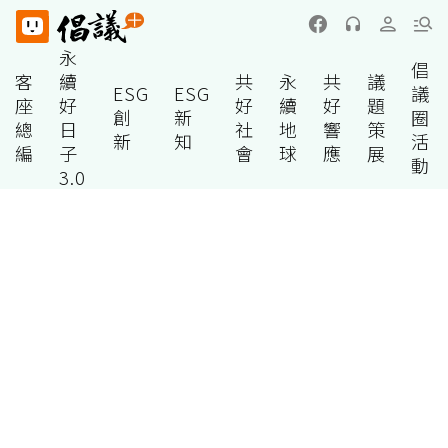
永
倡
客
續
共
永
共
議
ESG
ESG
議
座
好
好
續
好
題
創
新
圈
總
日
社
地
響
策
新
知
活
編
子
會
球
應
展
動
3.0