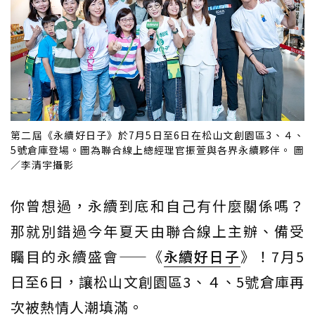
第二屆《永續好日子》於7月5日至6日在松山文創園區3、４、
5號倉庫登場。圖為聯合線上總經理官振萱與各界永續夥伴。 圖
／李清宇攝影
你曾想過，永續到底和自己有什麼關係嗎？
那就別錯過今年夏天由聯合線上主辦、備受
矚目的永續盛會——《
永續好日子
》！7月5
日至6日，讓松山文創園區3、４、5號倉庫再
次被熱情人潮填滿。