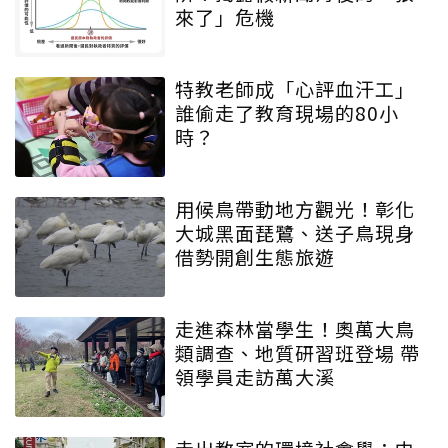
來了」危機
特教老師成「心評血汗工」
誰偷走了教育現場的80小
時？
用候鳥帶動地方觀光！彰化
大城黑面琵鷺、送子鳥現身
借勢開創生態旅遊
走進森林當學生！奧萬大鳥
類調查、地質研習班登場 帶
領學員走訪萬大溪