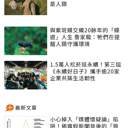
是人類
與紫斑蝶交織20餘年的「蝶
道」人生 詹家龍：牠們在提
醒人類守護環境
1.5萬人松菸挺永續！第三屆
《永續好日子》攜手逾20家
企業共築生活韌性
最新文章
小心掉入「媒體懷疑論」陷
阱！揭露假新聞背後的「狼