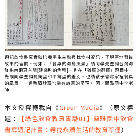
週記飲食書寫實驗培養學生主動尋找食材資訊、了解產地背後
故事的習慣。例如，「餐桌的海島風景」請同學先查詢台灣海
鮮指南網頁有關[建議吃的魚種]，也在「雞蛋的選擇」題目中，
先讓同學查詢籠飼蛋和平飼蛋的差別。也請孩子書寫家裡餐桌
的風景，一道番茄炒蛋也能有詩意的呈現。 圖／蘭雅國中李老
師
本文授權轉載自《
Green Media
》（原文標
題：
【綠色飲食教育實驗01】蘭雅國中飲食
書寫週記計畫：尋找永續生活的教育新徑
）