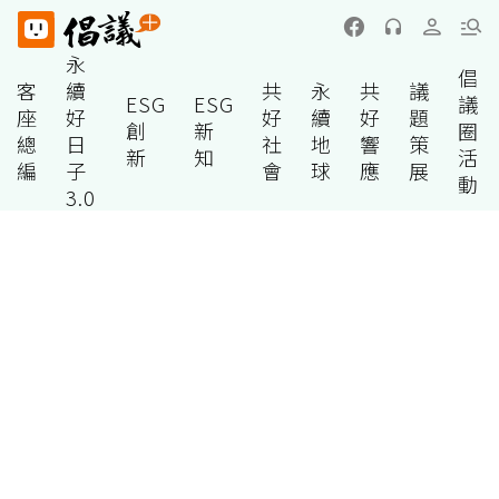
永
倡
客
續
共
永
共
議
ESG
ESG
議
座
好
好
續
好
題
創
新
圈
總
日
社
地
響
策
新
知
活
編
子
會
球
應
展
動
3.0