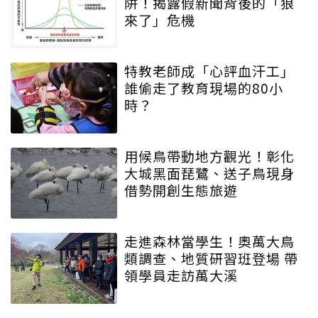
阱！揭露假新聞背後的「狼
來了」危機
特教老師成「心評血汗工」
誰偷走了教育現場的80小
時？
用候鳥帶動地方觀光！彰化
大城黑面琵鷺、送子鳥現身
借勢開創生態旅遊
走進森林當學生！奧萬大鳥
類調查、地質研習班登場 帶
領學員走訪萬大溪