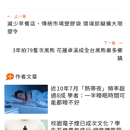
←
上一篇
減少早餐店、傳統市場塑膠袋 環境部擬擴大限
塑令
下一篇
→
3年拍79隻次黑熊 花蓮卓溪成全台黑熊最多鄉
鎮
作者文章
近10年7月「熱帶夜」頻率超
過8成 學者：一半睡眠時間可
能都睡不好
校園電子煙已成次文化？學
生互借風氣盛行 網路購買管