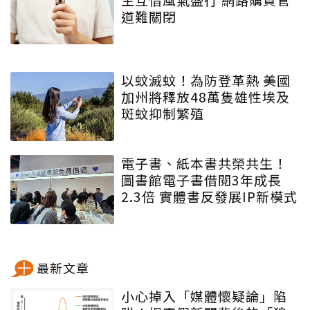
道難關閉
以蚊滅蚊！為防登革熱 美國
加州將釋放48萬隻雄性埃及
斑蚊抑制繁殖
電子書、紙本書共榮共生！
圖書館電子書借閱3年成長
2.3倍 實體書反發展IP新模式
最新文章
小心掉入「媒體懷疑論」陷