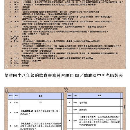
蘭雅國中八年級的飲食書寫練習題目 圖／蘭雅國中李老師製表