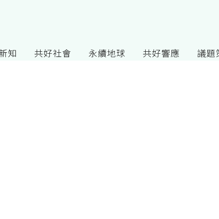
G新知
共好社會
永續地球
共好響應
議題