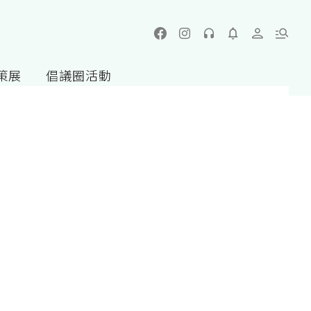
策展
倡議圈活動