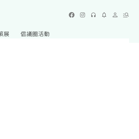
策展
倡議圈活動