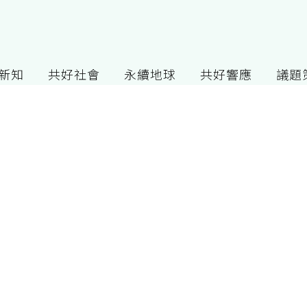
G新知
共好社會
永續地球
共好響應
議題