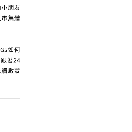
由小朋友
人市集體
Gs如何
跟著24
永續啟蒙