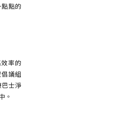
一點點的
高效率的
炭倡議組
康巴士淨
中。