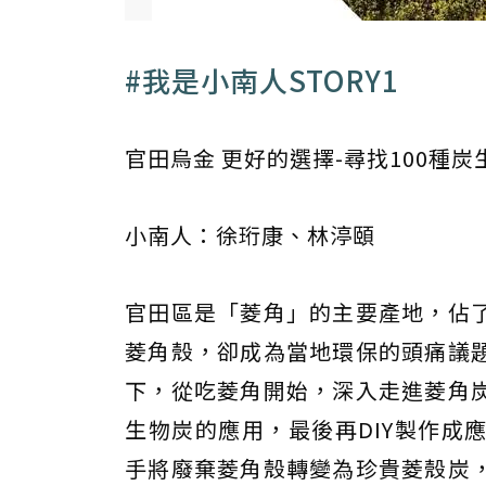
#我是小南人STORY1
官田烏金 更好的選擇-尋找100種炭
小南人：徐珩康、林渟頤
官田區是「菱角」的主要產地，佔
菱角殼，卻成為當地環保的頭痛議
下，從吃菱角開始，深入走進菱角
生物炭的應用，最後再DIY製作成
手將廢棄菱角殼轉變為珍貴菱殼炭