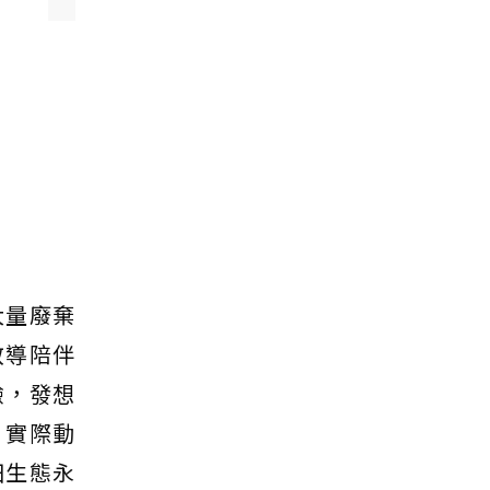
大量廢棄
教導陪伴
驗，發想
，實際動
田生態永