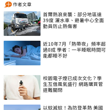
作者文章
首爾熱浪來襲：部分地區達
39度 灑水車、避暑中心全面
動員防止熱傷害
近10年7月「熱帶夜」頻率超
過8成 學者：一半睡眠時間可
能都睡不好
校園電子煙已成次文化？學
生互借風氣盛行 網路購買管
道難關閉
以蚊滅蚊！為防登革熱 美國