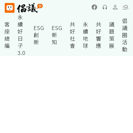
永
倡
客
續
共
永
共
議
ESG
ESG
議
座
好
好
續
好
題
創
新
圈
總
日
社
地
響
策
新
知
活
編
子
會
球
應
展
動
3.0