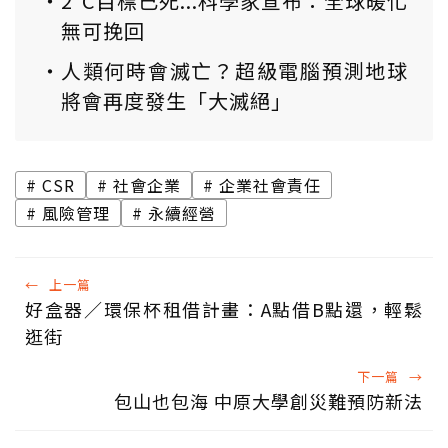
2°C目標已死...科學家宣布：全球暖化
無可挽回
人類何時會滅亡？超級電腦預測地球
將會再度發生「大滅絕」
CSR
社會企業
企業社會責任
風險管理
永續經營
←
上一篇
好盒器／環保杯租借計畫：A點借B點還，輕鬆
逛街
下一篇
→
包山也包海 中原大學創災難預防新法