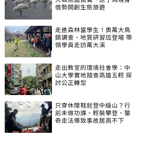
借勢開創生態旅遊
走進森林當學生！奧萬大鳥
類調查、地質研習班登場 帶
領學員走訪萬大溪
走出教室的環境社會學：中
山大學實地踏查高雄五輕 探
討公正轉型
只穿休閒鞋就登中級山？行
前未做功課、輕裝攀登、獵
奇走法導致事故居高不下