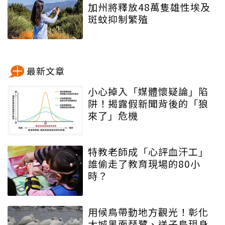
加州將釋放48萬隻雄性埃及
斑蚊抑制繁殖
最新文章
小心掉入「媒體懷疑論」陷
阱！揭露假新聞背後的「狼
來了」危機
特教老師成「心評血汗工」
誰偷走了教育現場的80小
時？
用候鳥帶動地方觀光！彰化
大城黑面琵鷺、送子鳥現身