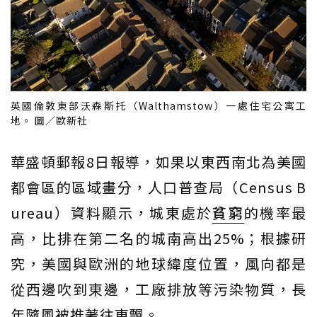
英國倫敦東部沃森斯托（Walthamstow）一處住宅公寓工
地。 圖／歐新社
華盛頓郵報8日報導，如果以東西南北為美國
都會區的區域畫分，人口普查局（Census B
ureau）資料顯示，城東處於
貧窮
的機率最
高，比排在第二名的城南高出25%；根據研
究，美國與歐洲的地球緯度位置，風向都是
從西邊吹到東邊，工廠排放等污染物質，長
年隨風被推著往東飄。