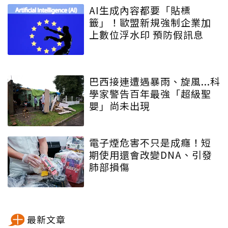
AI生成內容都要「貼標
籤」！歐盟新規強制企業加
上數位浮水印 預防假訊息
巴西接連遭遇暴雨、旋風...科
學家警告百年最強「超級聖
嬰」尚未出現
電子煙危害不只是成癮！短
期使用還會改變DNA、引發
肺部損傷
最新文章