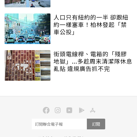
人
人口只有紐約的一半 卻跟紐
約一樣塞車！柏林發起「禁
車公投」
街頭電線桿、電箱的「殘膠
地獄」...多趁周末清潔隊休息
亂貼 違規廣告抓不完
訂閱