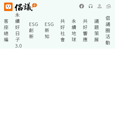
永
倡
客
續
共
永
共
議
ESG
ESG
議
座
好
好
續
好
題
創
新
圈
總
日
社
地
響
策
新
知
活
編
子
會
球
應
展
動
3.0