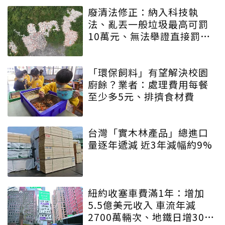
廢清法修正：納入科技執
法、亂丟一般垃圾最高可罰
10萬元、無法舉證直接罰車
主
「環保飼料」有望解決校園
廚餘？業者：處理費用每餐
至少多5元、排擠食材費
台灣「實木林產品」總進口
量逐年遞減 近3年減幅約9%
紐約收塞車費滿1年：增加
5.5億美元收入 車流年減
2700萬輛次、地鐵日增30萬