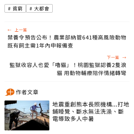
貧窮
大都會
←
上一篇
禁養令預告公布！農業部納管641種高風險動物
既有飼主需1年內申報備查
下一篇
→
監獄收容人也愛「嚕貓」！桃園監獄認養2隻浪
貓 用動物輔療陪伴情緒轉彎
作者文章
地震重創熊本長照機構...打地
鋪睡覺、斷水無法洗澡、斷
電導致多人中暑