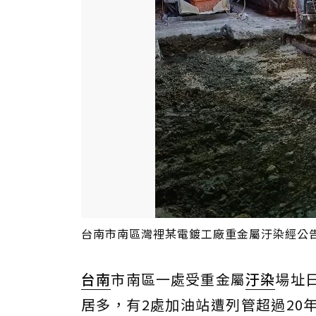
台南市南區灣裡某電鍍工廠重金屬汙染經公
台南
市南區一處受重金屬
汙染
場址
居多，有2處加油站遭列管超過20