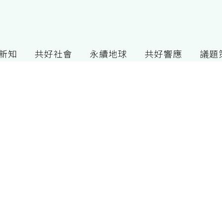
G新知
共好社會
永續地球
共好響應
議題