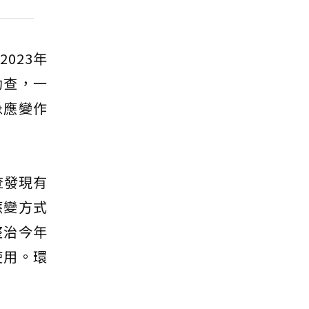
023年
勘查，一
急應變作
查發現有
應變方式
整治今年
使用。環