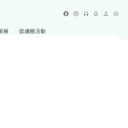
策展
倡議圈活動