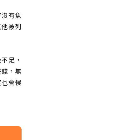
害沒有魚
其他被列
金不足，
花錢，無
度也會慢