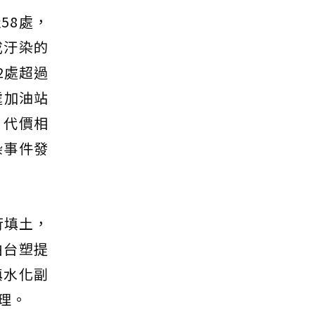
58處，
成汙染的
2處超過
處加油站
，代價相
染事件發
行填土，
由台塑提
填水化副
理。