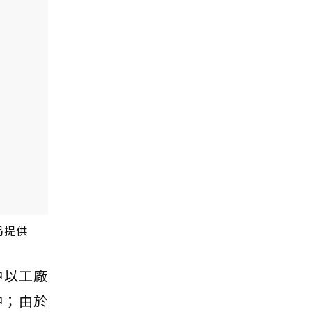
局提供
中以工廠
中；由於