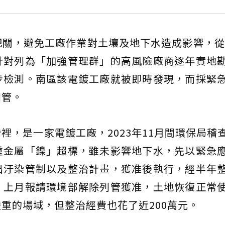
關，避免工廠作業對土壤及地下水造成影響，從2
針對列為「加強管理群」的高風險廠商逐年實地
步檢測。南區該電鍍工廠就被即時發現，而採緊
列管。
裡，是一家電鍍工廠，2023年11月間環保局稽
重金屬「鎳」超標，雖未影響地下水，先以緊急
出汙染管制以及整治計畫，獲准後執行，經半年
，上月報請環境部解除列管獲准，土地恢復正常
重的場域，但整治經費也花了近200萬元。