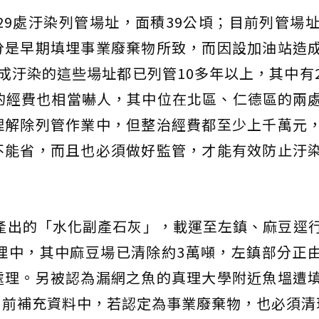
29處汙染列管場址，面積39公頃；目前列管場址
分是早期填埋事業廢棄物所致，而因設加油站造
成汙染的這些場址都已列管10多年以上，其中有
的經費也相當嚇人，其中位在北區、仁德區的兩
理解除列管作業中，但整治經費都至少上千萬元
不能省，而且也必須做好監管，才能有效防止汙
中產出的「水化副產石灰」，載運至左鎮、麻豆逕
理中，其中麻豆場已清除約3萬噸，左鎮部分正
處理。另被認為漏網之魚的真理大學附近魚塭遭
目前補充資料中，若認定為事業廢棄物，也必須清