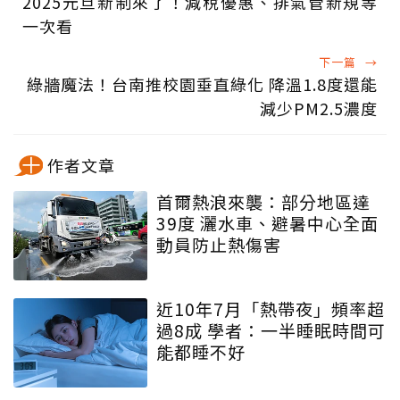
2025元旦新制來了！減稅優惠、排氣管新規等
一次看
下一篇
→
綠牆魔法！台南推校園垂直綠化 降溫1.8度還能
減少PM2.5濃度
作者文章
首爾熱浪來襲：部分地區達
39度 灑水車、避暑中心全面
動員防止熱傷害
近10年7月「熱帶夜」頻率超
過8成 學者：一半睡眠時間可
能都睡不好