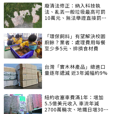
廢清法修正：納入科技執
法、亂丟一般垃圾最高可罰
10萬元、無法舉證直接罰車
主
「環保飼料」有望解決校園
廚餘？業者：處理費用每餐
至少多5元、排擠食材費
台灣「實木林產品」總進口
量逐年遞減 近3年減幅約9%
紐約收塞車費滿1年：增加
5.5億美元收入 車流年減
2700萬輛次、地鐵日增30萬