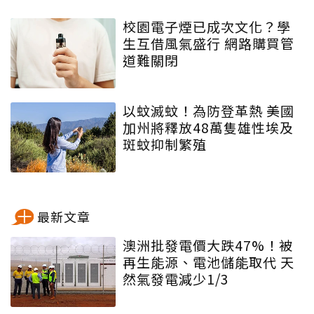
校園電子煙已成次文化？學
生互借風氣盛行 網路購買管
道難關閉
以蚊滅蚊！為防登革熱 美國
加州將釋放48萬隻雄性埃及
斑蚊抑制繁殖
最新文章
澳洲批發電價大跌47%！被
再生能源、電池儲能取代 天
然氣發電減少1/3