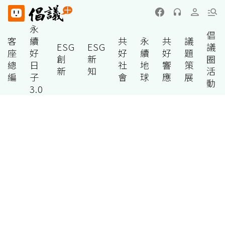
永
倡
客
續
共
永
共
議
ESG
ESG
議
座
好
好
續
好
題
創
新
圈
總
日
社
地
響
策
新
知
活
編
子
會
球
應
展
動
3.0