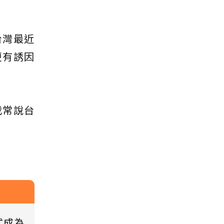
台灣最近
更有誘因
我常說台
式成為