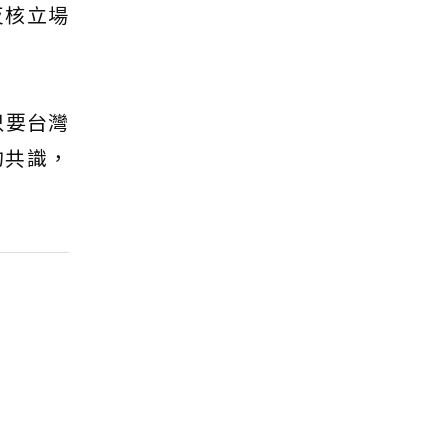
反核立場
只要台灣
的共識，