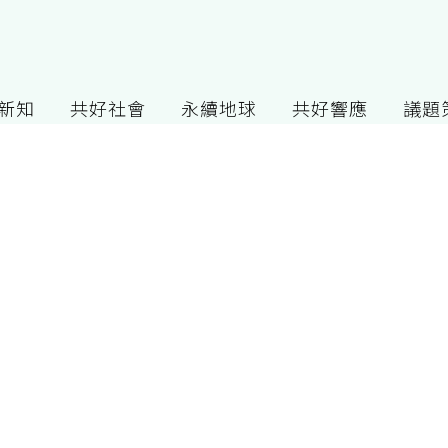
G新知
共好社會
永續地球
共好響應
議題