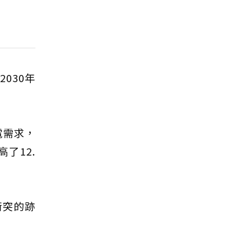
030年
電需求，
了12.
衝突的跡