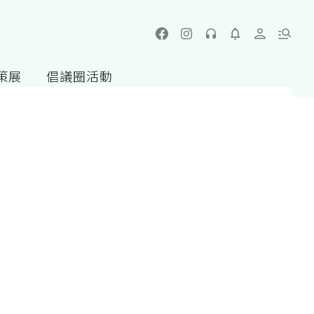
策展
倡議圈活動