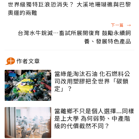
世界級獨特巨浪恐消失？ 大溪地珊瑚礁與巴黎
奧運的兩難
下一篇
→
台灣水牛銳減…畜試所展開復育 鼓勵永續飼
養、發展特色產品
作者文章
當綠能淘汰石油 化石燃料公
司改用塑膠把全世界「碳鎖
定」？
當離鄉不只是個人選擇...同樣
是上大學 為何弱勢、中產階
級的代價截然不同？