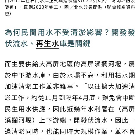
自2017年在石門水庫正式興建長達3702.2公尺的「阿姆坪防淤
隧道」，直到2023年完工。 圖／北水分署提供（聯合報系資料
照）
為何民間用水不受清淤影響？開發發
伏流水、
再生水
庫是關鍵
而主要供給大高屏地區的高屏溪攔河堰，屬
於中下游水庫，由於水壩不高，利用枯水期
加速清淤工作並非難事。「以往擴大加速清
淤工作，約從11月到隔年4月底，難免會中斷
民生用水供應，因此近幾年水利署在（高屏
溪攔河堰）上下游端，開發伏流水，因此一
邊清淤同時，也能同時大規模作業，並不會