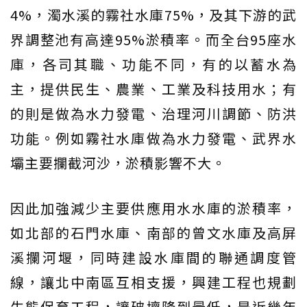
4%，濁水溪的霧社水庫75%，及其下游的武
界調整池有高達95%淤積率。而全台95座水
庫，各司其職、功能不同，有的以蓄水為
主，提供民生、農業、工業及科技用水；有
的則是做為水力發電、治理河川調節、防洪
功能。例如霧社水庫做為水力發電、武界水
壩主要攔截河沙，淤積影響不大。
因此加強減少主要供應用水水庫的淤積率，
如北部的石門水庫、南部的曾文水庫及高屏
溪攔河堰，同時建設水庫間的聯通調度管
線，讓北中南區互相支援，興建工程也規劃
生態保育工程，讓破壞降到最低，是近幾年