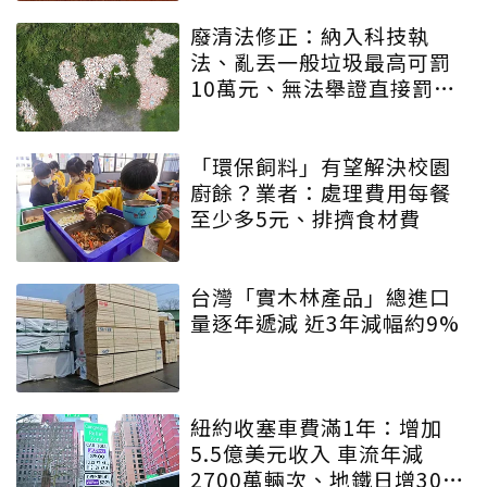
廢清法修正：納入科技執
法、亂丟一般垃圾最高可罰
10萬元、無法舉證直接罰車
主
「環保飼料」有望解決校園
廚餘？業者：處理費用每餐
至少多5元、排擠食材費
台灣「實木林產品」總進口
量逐年遞減 近3年減幅約9%
紐約收塞車費滿1年：增加
5.5億美元收入 車流年減
2700萬輛次、地鐵日增30萬