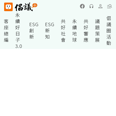
永
倡
客
續
共
永
共
議
ESG
ESG
議
座
好
好
續
好
題
創
新
圈
總
日
社
地
響
策
新
知
活
編
子
會
球
應
展
動
3.0