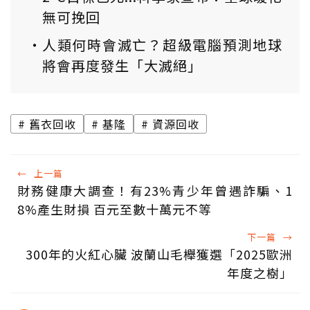
無可挽回
人類何時會滅亡？超級電腦預測地球
將會再度發生「大滅絕」
舊衣回收
基隆
資源回收
←
上一篇
財務健康大調查！有23%青少年曾遇詐騙、1
8%產生財損 百元至數十萬元不等
下一篇
→
300年的火紅心臟 波蘭山毛櫸獲選「2025歐洲
年度之樹」