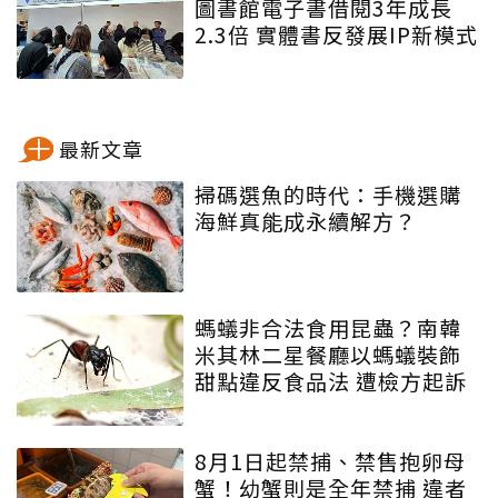
圖書館電子書借閱3年成長
2.3倍 實體書反發展IP新模式
最新文章
掃碼選魚的時代：手機選購
海鮮真能成永續解方？
螞蟻非合法食用昆蟲？南韓
米其林二星餐廳以螞蟻裝飾
甜點違反食品法 遭檢方起訴
8月1日起禁捕、禁售抱卵母
蟹！幼蟹則是全年禁捕 違者