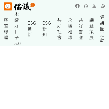
永
倡
客
續
共
永
共
議
ESG
ESG
議
座
好
好
續
好
題
創
新
圈
總
日
社
地
響
策
新
知
活
編
子
會
球
應
展
動
3.0