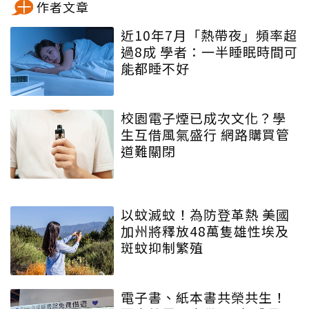
作者文章
近10年7月「熱帶夜」頻率超
過8成 學者：一半睡眠時間可
能都睡不好
校園電子煙已成次文化？學
生互借風氣盛行 網路購買管
道難關閉
以蚊滅蚊！為防登革熱 美國
加州將釋放48萬隻雄性埃及
斑蚊抑制繁殖
電子書、紙本書共榮共生！