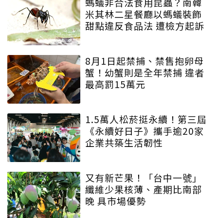
螞蟻非合法食用昆蟲？南韓
米其林二星餐廳以螞蟻裝飾
甜點違反食品法 遭檢方起訴
8月1日起禁捕、禁售抱卵母
蟹！幼蟹則是全年禁捕 違者
最高罰15萬元
1.5萬人松菸挺永續！第三屆
《永續好日子》攜手逾20家
企業共築生活韌性
又有新芒果！「台中一號」
纖維少果核薄、產期比南部
晚 具市場優勢