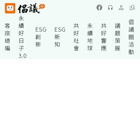
永
倡
客
續
共
永
共
議
ESG
ESG
議
座
好
好
續
好
題
創
新
圈
總
日
社
地
響
策
新
知
活
編
子
會
球
應
展
動
3.0