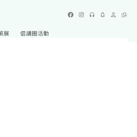
策展
倡議圈活動