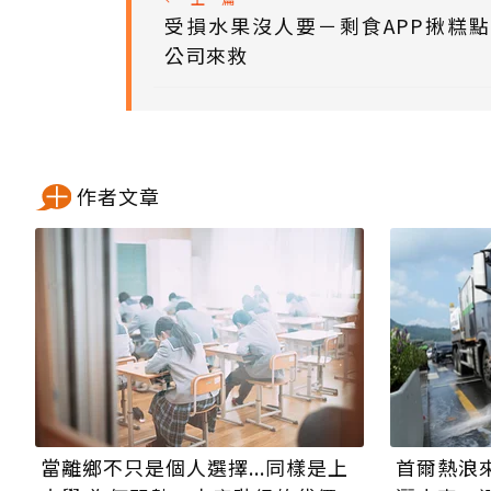
受損水果沒人要－剩食APP揪糕
公司來救
作者文章
當離鄉不只是個人選擇...同樣是上
首爾熱浪