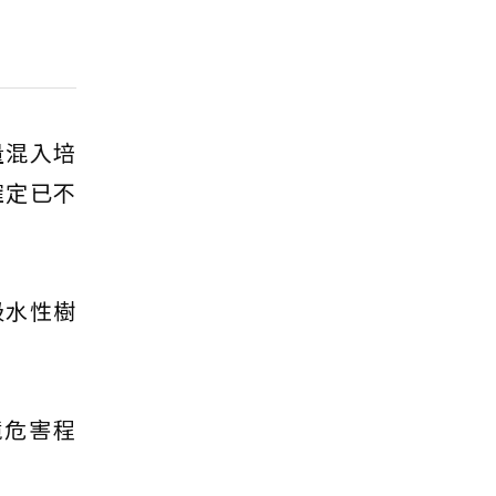
量混入培
確定已不
吸水性樹
境危害程