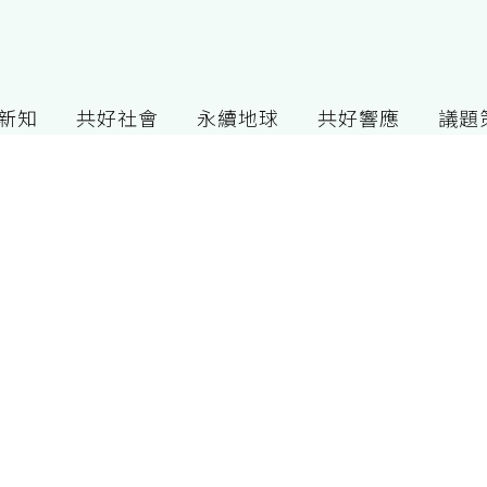
G新知
共好社會
永續地球
共好響應
議題