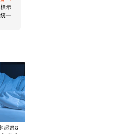
，標示
要統一
率超過8