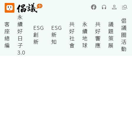
永
倡
客
續
共
永
共
議
ESG
ESG
議
座
好
好
續
好
題
創
新
圈
總
日
社
地
響
策
新
知
活
編
子
會
球
應
展
動
3.0