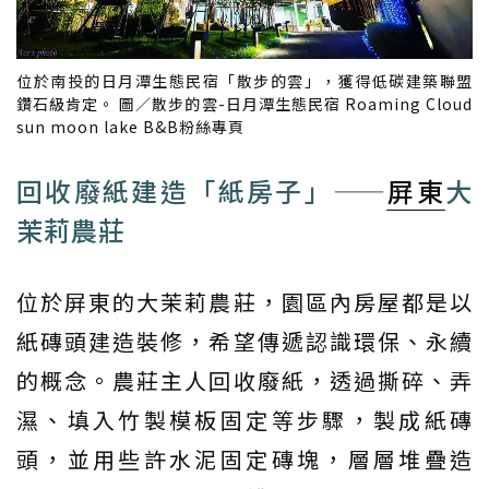
位於南投的日月潭生態民宿「散步的雲」，獲得低碳建築聯盟
鑽石級肯定。 圖／散步的雲-日月潭生態民宿 Roaming Cloud
sun moon lake B&B粉絲專頁
回收廢紙建造「紙房子」——
屏東
大
茉莉農莊
位於屏東的大茉莉農莊，園區內房屋都是以
紙磚頭建造裝修，希望傳遞認識環保、永續
的概念。農莊主人回收廢紙，透過撕碎、弄
濕、填入竹製模板固定等步驟，製成紙磚
頭，並用些許水泥固定磚塊，層層堆疊造