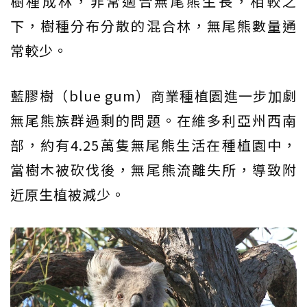
樹種成林，非常適合無尾熊生長，相較之
下，樹種分布分散的混合林，無尾熊數量通
常較少。
藍膠樹（blue gum）商業種植園進一步加劇
無尾熊族群過剩的問題。在維多利亞州西南
部，約有4.25萬隻無尾熊生活在種植園中，
當樹木被砍伐後，無尾熊流離失所，導致附
近原生植被減少。