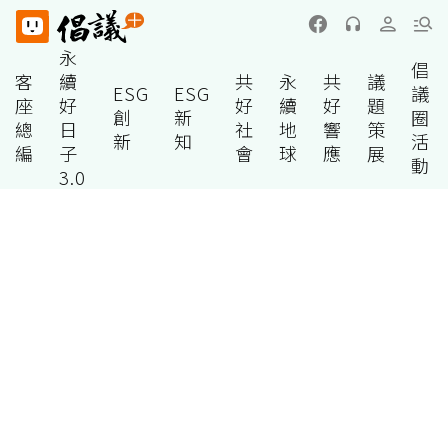
永
倡
客
續
共
永
共
議
ESG
ESG
議
座
好
好
續
好
題
創
新
圈
總
日
社
地
響
策
新
知
活
編
子
會
球
應
展
動
3.0