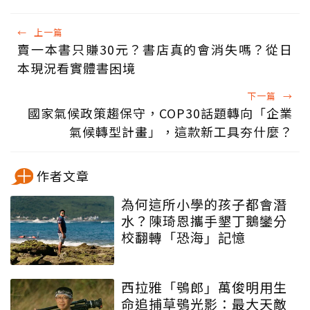
←
上一篇
賣一本書只賺30元？書店真的會消失嗎？從日
本現況看實體書困境
下一篇
→
國家氣候政策趨保守，COP30話題轉向「企業
氣候轉型計畫」，這款新工具夯什麼？
作者文章
為何這所小學的孩子都會潛
水？陳琦恩攜手墾丁鵝鑾分
校翻轉「恐海」記憶
西拉雅「鴞郎」萬俊明用生
命追捕草鴞光影：最大天敵