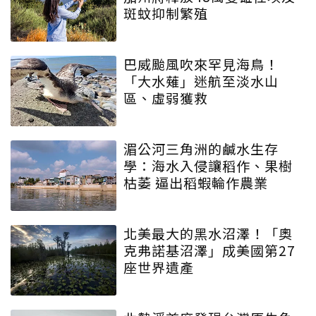
斑蚊抑制繁殖
巴威颱風吹來罕見海鳥！
「大水薙」迷航至淡水山
區、虛弱獲救
湄公河三角洲的鹹水生存
學：海水入侵讓稻作、果樹
枯萎 逼出稻蝦輪作農業
北美最大的黑水沼澤！「奧
克弗諾基沼澤」成美國第27
座世界遺產