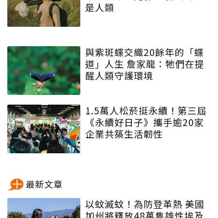
是人類
與紫斑蝶交織20餘年的「蝶
道」人生 詹家龍：牠們在提
醒人類守護環境
1.5萬人松菸挺永續！第三屆
《永續好日子》攜手逾20家
企業共築生活韌性
最新文章
以蚊滅蚊！為防登革熱 美國
加州將釋放48萬隻雄性埃及