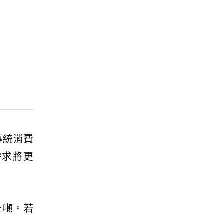
傳統消費
需求將更
公噸。若