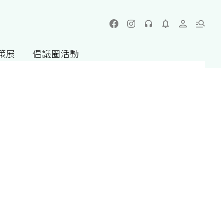
策展
倡議圈活動