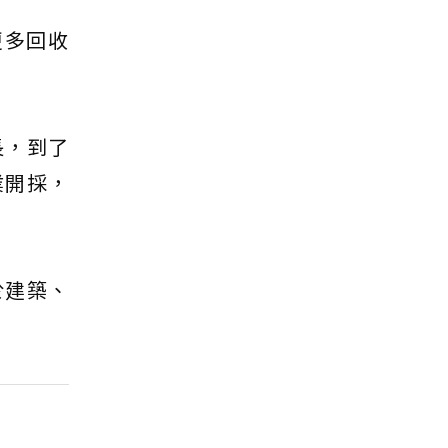
更多回收
長，到了
業開採，
於建築、