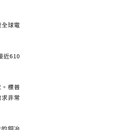
是全球電
近610
求。標普
需求非常
大的銅冶