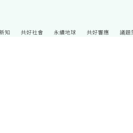
G新知
共好社會
永續地球
共好響應
議題