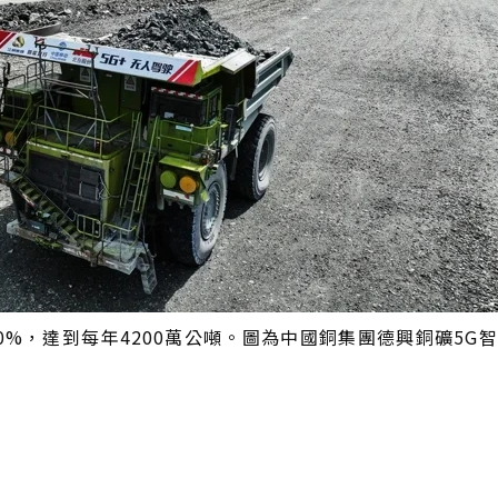
0%，達到每年4200萬公噸。圖為中國銅集團德興銅礦5G