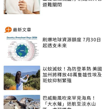
道難關閉
最新文章
刷爆地球資源額度 7月30日
起透支未來
以蚊滅蚊！為防登革熱 美國
加州將釋放48萬隻雄性埃及
斑蚊抑制繁殖
巴威颱風吹來罕見海鳥！
「大水薙」迷航至淡水山