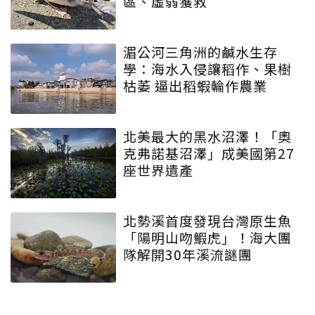
區、虛弱獲救
湄公河三角洲的鹹水生存
學：海水入侵讓稻作、果樹
枯萎 逼出稻蝦輪作農業
北美最大的黑水沼澤！「奧
克弗諾基沼澤」成美國第27
座世界遺產
北勢溪首度發現台灣原生魚
「陽明山吻鰕虎」！海大團
隊解開30年溪流謎團