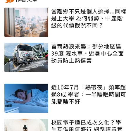
當離鄉不只是個人選擇...同樣
是上大學 為何弱勢、中產階
級的代價截然不同？
首爾熱浪來襲：部分地區達
39度 灑水車、避暑中心全面
動員防止熱傷害
近10年7月「熱帶夜」頻率超
過8成 學者：一半睡眠時間可
能都睡不好
校園電子煙已成次文化？學
生互借風氣盛行 網路購買管