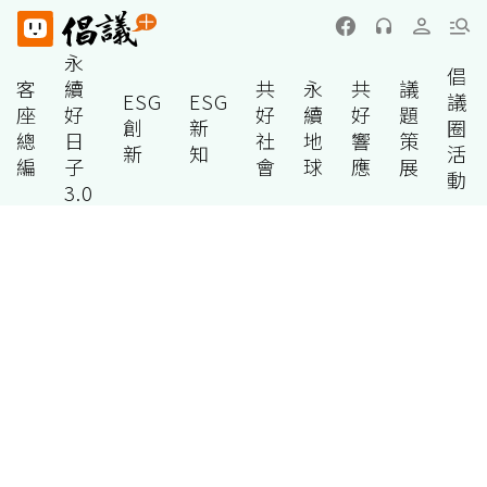
永
倡
客
續
共
永
共
議
ESG
ESG
議
座
好
好
續
好
題
創
新
圈
總
日
社
地
響
策
新
知
活
編
子
會
球
應
展
動
3.0