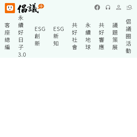
永
倡
客
續
共
永
共
議
ESG
ESG
議
座
好
好
續
好
題
創
新
圈
總
日
社
地
響
策
新
知
活
編
子
會
球
應
展
動
3.0