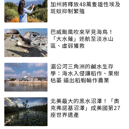
加州將釋放48萬隻雄性埃及
斑蚊抑制繁殖
巴威颱風吹來罕見海鳥！
「大水薙」迷航至淡水山
區、虛弱獲救
湄公河三角洲的鹹水生存
學：海水入侵讓稻作、果樹
枯萎 逼出稻蝦輪作農業
北美最大的黑水沼澤！「奧
克弗諾基沼澤」成美國第27
座世界遺產