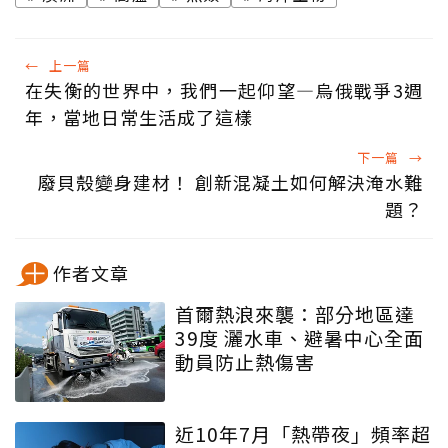
←
上一篇
在失衡的世界中，我們一起仰望—烏俄戰爭3週
年，當地日常生活成了這樣
下一篇
→
廢貝殼變身建材！ 創新混凝土如何解決淹水難
題？
作者文章
首爾熱浪來襲：部分地區達
39度 灑水車、避暑中心全面
動員防止熱傷害
近10年7月「熱帶夜」頻率超