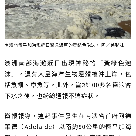
南澳省懷平加海灘近日驚見濃厚的黃綠色泡沫。 圖／美聯社
澳洲
南部海灘近日出現神秘的「黃綠色泡
沫」，還有大量
海洋生物
遺體被沖上岸，包
括
魚類
、章魚等。此外，當地100多名衝浪客
下水之後，也紛紛通報不適症狀。
衛報報導，這起事件發生在南澳省首府阿德
萊德（Adelaide）以南約80公里的懷平加海