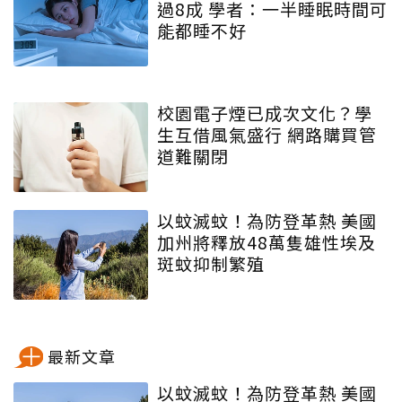
過8成 學者：一半睡眠時間可
能都睡不好
校園電子煙已成次文化？學
生互借風氣盛行 網路購買管
道難關閉
以蚊滅蚊！為防登革熱 美國
加州將釋放48萬隻雄性埃及
斑蚊抑制繁殖
最新文章
以蚊滅蚊！為防登革熱 美國