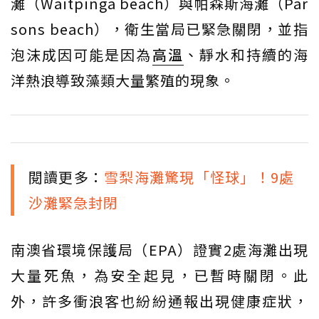
灘（Waitpinga beach）與帕森斯海灘（Par
sons beach），衛生當局已緊急關閉，並指
泡沫成因可能是因為
高溫
、靜水和持續的海
洋熱浪導致藻類大量繁殖的現象。
閱讀更多：
雪梨海灘驚現「怪球」！9處
沙灘緊急封閉
南澳省環境保護局（EPA）證實2處海灘出現
大量死魚，為安全起見，已暫時關閉。此
外，許多衝浪客也紛紛通報出現健康症狀，