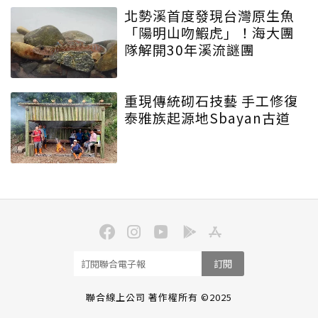
北勢溪首度發現台灣原生魚
「陽明山吻鰕虎」！海大團
隊解開30年溪流謎團
重現傳統砌石技藝 手工修復
泰雅族起源地Sbayan古道
訂閱
聯合線上公司 著作權所有 ©2025