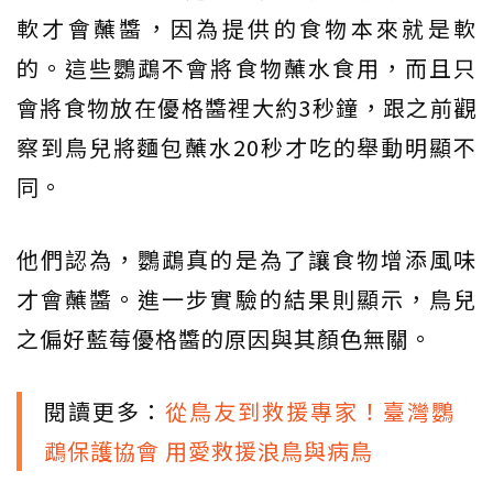
軟才會蘸醬，因為提供的食物本來就是軟
的。這些鸚鵡不會將食物蘸水食用，而且只
會將食物放在優格醬裡大約3秒鐘，跟之前觀
察到鳥兒將麵包蘸水20秒才吃的舉動明顯不
同。
他們認為，鸚鵡真的是為了讓食物增添風味
才會蘸醬。進一步實驗的結果則顯示，鳥兒
之偏好藍莓優格醬的原因與其顏色無關。
閱讀更多：
從鳥友到救援專家！臺灣鸚
鵡保護協會 用愛救援浪鳥與病鳥