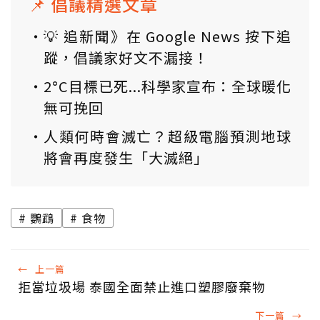
📌 倡議精選文章
💡 追新聞》在 Google News 按下追
蹤，倡議家好文不漏接！
2°C目標已死...科學家宣布：全球暖化
無可挽回
人類何時會滅亡？超級電腦預測地球
將會再度發生「大滅絕」
鸚鵡
食物
←
上一篇
拒當垃圾場 泰國全面禁止進口塑膠廢棄物
下一篇
→