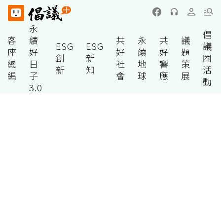
永
倡
客
續
共
永
共
議
ESG
ESG
議
座
好
好
續
好
題
創
新
圈
總
日
社
地
響
策
新
知
活
編
子
會
球
應
展
動
3.0