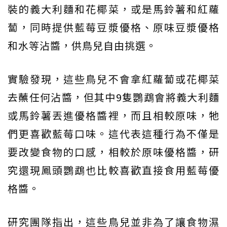
裝的義大利麵和花椰菜，或是馬鈴薯和紅蘿
蔔，同時提供藍莓豆漿優格、原味豆漿優格
和水等沾醬，供鳥兒自由挑選。
實驗發現，這些鳥兒不會拿紅蘿蔔或花椰菜
去蘸任何沾醬，但其中9隻鸚鵡會將義大利麵
或馬鈴薯丟進優格醬裡，而且相較原味，牠
們更喜歡藍莓口味。這代表這種行為不僅是
要改變食物的口感，相較於原味優格醬，研
究還現鳳頭鸚鵡也比較喜歡直接食用藍莓優
格醬。
研究團隊指出，這些鳥兒並非為了讓食物濕