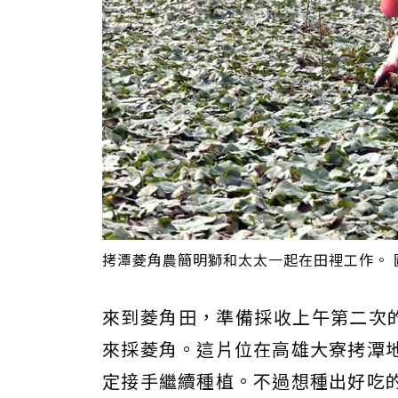
拷潭菱角農簡明獅和太太一起在田裡工作。 
來到菱角田，準備採收上午第二次的
來採菱角。這片位在高雄大寮拷潭
定接手繼續種植。不過想種出好吃