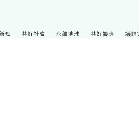
G新知
共好社會
永續地球
共好響應
議題