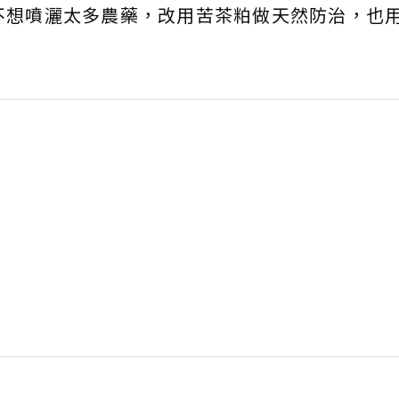
不想噴灑太多農藥，改用苦茶粕做天然防治，也