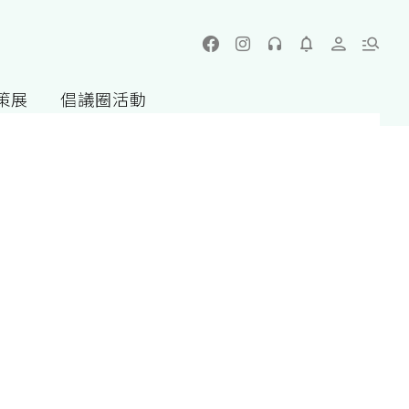
策展
倡議圈活動