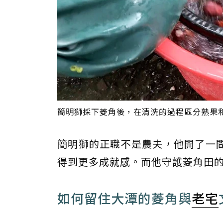
簡明獅採下菱角後，在清洗的過程區分熟果
簡明獅的正職不是農夫，他開了一
得到更多成就感。而他守護菱角田
如何留住大潭的菱角與
老宅