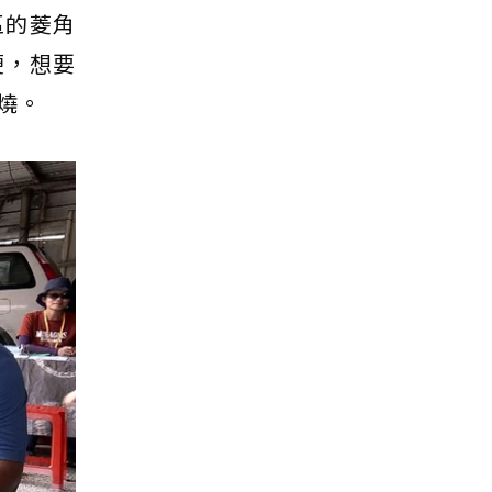
區的菱角
硬，想要
燒。