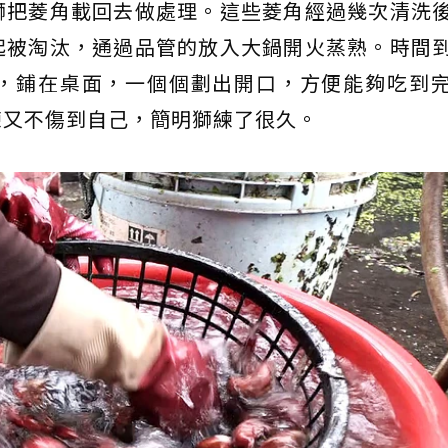
獅把菱角載回去做處理。這些菱角經過幾次清洗
起被淘汰，通過品管的放入大鍋開火蒸熟。時間
，鋪在桌面，一個個劃出開口，方便能夠吃到
練又不傷到自己，簡明獅練了很久。