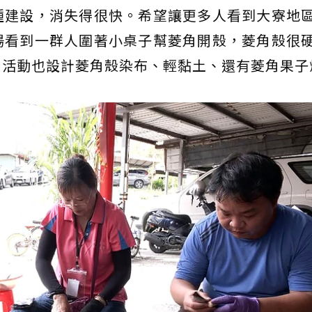
種建設，消失得很快。希望讓更多人看到大寮地
場看到一群人圍著小桌子幫菱角開殼，菱角殼很
。活動也設計菱角殼染布、輕黏土、還有菱角果子