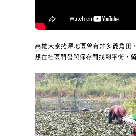
高雄
大寮拷潭地區曾有許多
菱角
田
想在社區開發與保存間找到平衡，