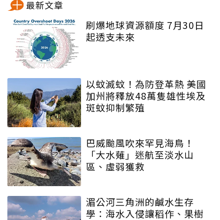
最新文章
刷爆地球資源額度 7月30日
起透支未來
以蚊滅蚊！為防登革熱 美國
加州將釋放48萬隻雄性埃及
斑蚊抑制繁殖
巴威颱風吹來罕見海鳥！
「大水薙」迷航至淡水山
區、虛弱獲救
湄公河三角洲的鹹水生存
學：海水入侵讓稻作、果樹