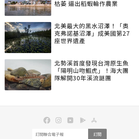
枯萎 逼出稻蝦輪作農業
北美最大的黑水沼澤！「奧
克弗諾基沼澤」成美國第27
座世界遺產
北勢溪首度發現台灣原生魚
「陽明山吻鰕虎」！海大團
隊解開30年溪流謎團
訂閱