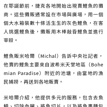
在耶誕節前，捷克各地開始出現賣鯉魚的攤
商。這些攤販通常設在市場與廣場，用一個
個大水箱裝數十條活生生的灰色鯉魚，在客
人挑選鯉魚後，攤販用木棒敲昏鯉魚並進行
宰殺。
鯉魚販米哈爾（Michal）告訴中央社記者，
他賣的鯉魚主要來自波希米天堂地區（Bohe
mian Paradise）附近的池塘，由當地的漁
民捕撈，再送到各地販賣。
米哈爾介紹，他提供多元的服務，包含去魚
鱗、切除內臟、將魚切片，以及將魚裹麵包