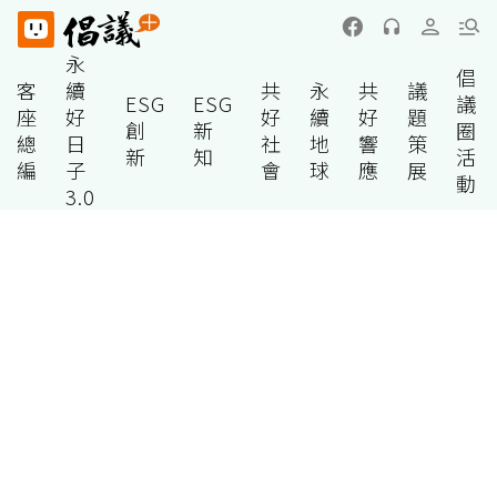
永
倡
客
續
共
永
共
議
ESG
ESG
議
座
好
好
續
好
題
創
新
圈
總
日
社
地
響
策
新
知
活
編
子
會
球
應
展
動
3.0