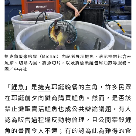
捷克魚販米哈爾（Michal）向記者展示鯉魚，表示提供包含去
魚鱗、切除內臟、將魚切片，以及將魚裹麵包屑油煎等服務。
圖／中央社
「
鯉魚
」是
捷克
耶誕晚餐的主角，許多民眾
在耶誕前夕向攤商購買鯉魚。然而，是否該
禁止攤販賣活鯉魚也成公共辯論議題，有人
認為販售過程違反動物倫理，且公開宰殺鯉
魚的畫面令人不適；有的認為此為難得的食