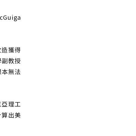
uiga
改造獲得
學副教授
根本無法
尼亞理工
，計算出美