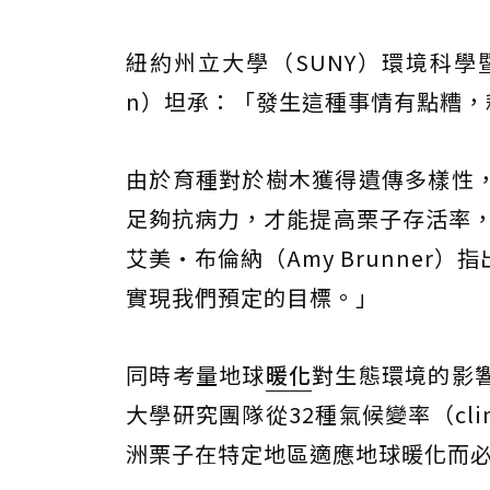
紐約州立大學（SUNY）環境科學暨林
n）坦承：「發生這種事情有點糟，
由於育種對於樹木獲得遺傳多樣性
足夠抗病力，才能提高栗子存活率，維吉
艾美·布倫納（Amy Brunne
實現我們預定的目標。」
同時考量地球
暖化
對生態環境的影
大學研究團隊從32種氣候變率（clim
洲栗子在特定地區適應地球暖化而