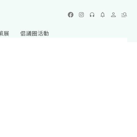
策展
倡議圈活動