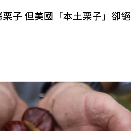
了烤栗子 但美國「本土栗子」卻