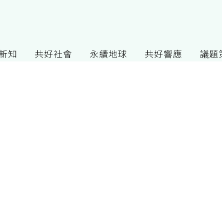
G新知
共好社會
永續地球
共好響應
議題