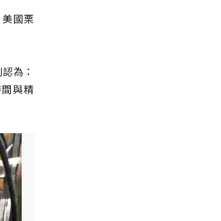
，美國栗
）則認為：
時間與精