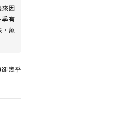
後來因
冬季有
味，象
節卻幾乎