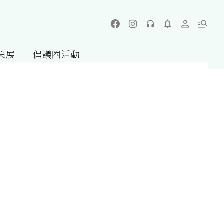
策展
倡議圈活動