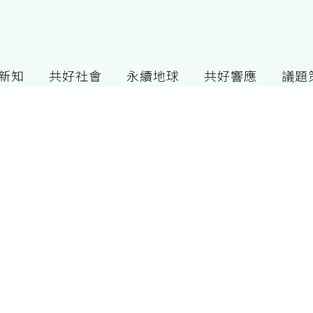
G新知
共好社會
永續地球
共好響應
議題