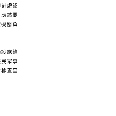
審計處認
，應該要
理機關負
動設施維
逐民眾事
牛移置至