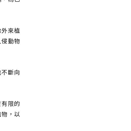
除外來植
入侵動物
也不斷向
在有限的
植物，以