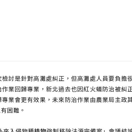
次檢討是針對高灘處糾正，但高灘處人員要負擔
治作業回歸專業，新北過去也因紅火蟻防治被糾
歸專業會更有效果，未來防治作業由農業局主政
上有困難。
外來入侵物種
植物
強制移除法源完備案」會議結