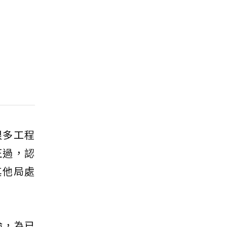
很多工程
正過，認
其他局處
論，為已