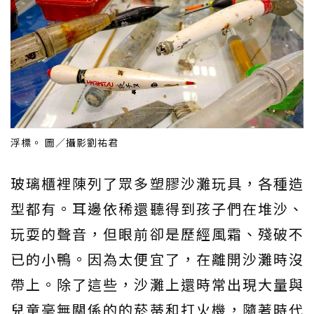
浮標。 圖／攝影劉祐君
玻璃櫃裡陳列了眾多塑膠沙灘玩具，各種造
型都有。耳邊依稀還聽得到孩子們在堆沙、
玩耍的聲音，但眼前卻是歷經風霜、殘破不
已的小鴨。因為太便宜了，在離開沙灘時沒
帶上。除了這些，沙灘上還時常出現大量與
兒童毫無關係的的菸蒂和打火機，隨著時代