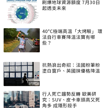
刷爆地球資源額度 7月30日
起透支未來
40°C極端高溫「大烤驗」 環
法自行車賽降溫法寶有哪
些？
抗熱浪出奇招：法國粉筆粉
塗白窗戶、英國抹優格降溫
行人死亡趨勢反轉 歐美研
究：SUV、皮卡車頭高又死
角多 成隱形殺手