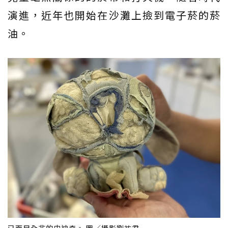
演進，近年也開始在沙灘上撿到電子菸的菸
油。
已面目全非的史迪奇。 圖／攝影劉祐君