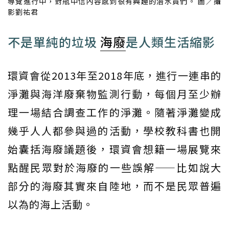
導覽進行中，對瓶中信內容感到很有興趣的潛水員們。 圖／攝
影劉祐君
不是單純的垃圾
海廢
是人類生活縮影
環資會從2013年至2018年底，進行一連串的
淨灘與海洋廢棄物監測行動，每個月至少辦
理一場結合調查工作的淨灘。隨著淨灘變成
幾乎人人都參與過的活動，學校教科書也開
始囊括海廢議題後，環資會想籍一場展覽來
點醒民眾對於海廢的一些誤解——比如說大
部分的海廢其實來自陸地，而不是民眾普遍
以為的海上活動。