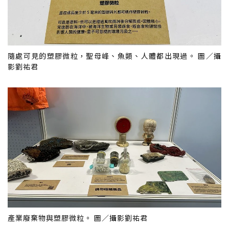
隨處可見的塑膠微粒，聖母峰、魚類、人體都出現過。 圖／攝
影劉祐君
產業廢棄物與塑膠微粒。 圖／攝影劉祐君