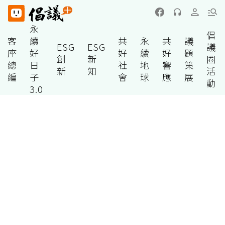
永
倡
客
續
共
永
共
議
ESG
ESG
議
座
好
好
續
好
題
創
新
圈
總
日
社
地
響
策
新
知
活
編
子
會
球
應
展
動
3.0