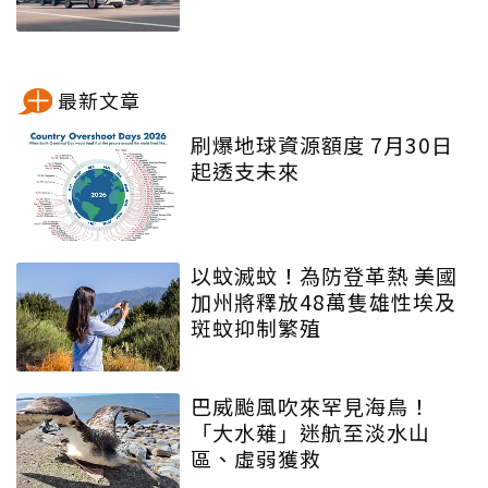
最新文章
刷爆地球資源額度 7月30日
起透支未來
以蚊滅蚊！為防登革熱 美國
加州將釋放48萬隻雄性埃及
斑蚊抑制繁殖
巴威颱風吹來罕見海鳥！
「大水薙」迷航至淡水山
區、虛弱獲救