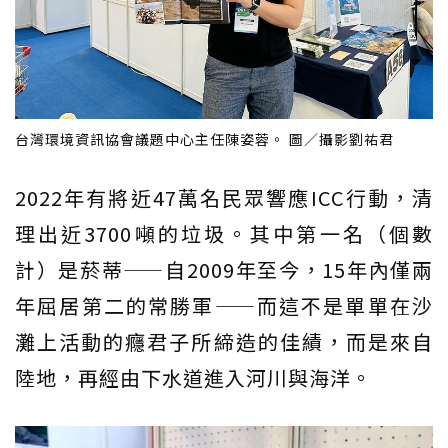
台灣環境資訊協會議題中心主任陳姿蓉。 圖／攝影劉祐君
2022年有將近47萬名民眾響應ICC行動，清
理出近3700噸的垃圾。其中第一名（個數
計）是菸蒂——自2009年至今，15年內僅兩
年屈居第二的常勝軍——而這不是單單在沙
灘上活動的癮君子所締造的佳績，而是來自
陸地，再經由下水道進入河川與海洋。