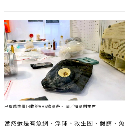
已壓扁準備回收的VHS錄影帶。 圖／攝影劉祐君
當然還是有魚網、浮球、救生圈、假餌、魚