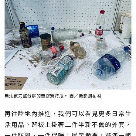
無法被完整分解的塑膠寶特瓶。 圖／攝影劉祐君
再往陸地內推進，我們可以看見更多日常生
活用品。背板上掛著二件半新不舊的外套，
一件防風、一件保暖；展示櫃裡，擺滿一瓶