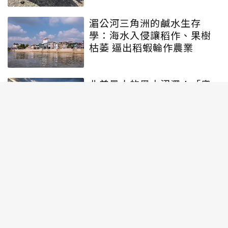
湄公河三角洲的鹹水生存
學：海水入侵讓稻作、果樹
枯萎 逼出稻蝦輪作農業
北美最大的黑水沼澤！「奧
克弗諾基沼澤」成美國第27
座世界遺產
北勢溪首度發現台灣原生魚
「陽明山吻鰕虎」！海大團
隊解開30年溪流謎團