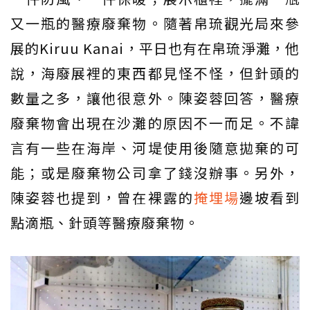
又一瓶的醫療廢棄物。隨著帛琉觀光局來參
展的Kiruu Kanai，平日也有在帛琉淨灘，他
說，海廢展裡的東西都見怪不怪，但針頭的
數量之多，讓他很意外。陳姿蓉回答，醫療
廢棄物會出現在沙灘的原因不一而足。不諱
言有一些在海岸、河堤使用後隨意拋棄的可
能；或是廢棄物公司拿了錢沒辦事。另外，
陳姿蓉也提到，曾在裸露的
掩埋場
邊坡看到
點滴瓶、針頭等醫療廢棄物。