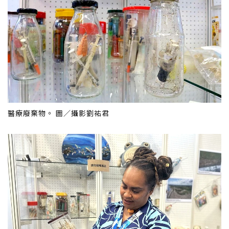
醫療廢棄物。 圖／攝影劉祐君