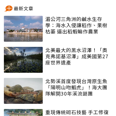
最新文章
湄公河三角洲的鹹水生存
學：海水入侵讓稻作、果樹
枯萎 逼出稻蝦輪作農業
北美最大的黑水沼澤！「奧
克弗諾基沼澤」成美國第27
座世界遺產
北勢溪首度發現台灣原生魚
「陽明山吻鰕虎」！海大團
隊解開30年溪流謎團
重現傳統砌石技藝 手工修復