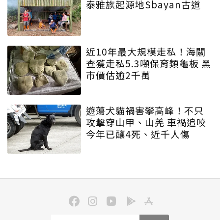
泰雅族起源地Sbayan古道
近10年最大規模走私！海關
查獲走私5.3噸保育類龜板 黑
市價估逾2千萬
遊蕩犬貓禍害攀高峰！不只
攻擊穿山甲、山羌 車禍追咬
今年已釀4死、近千人傷