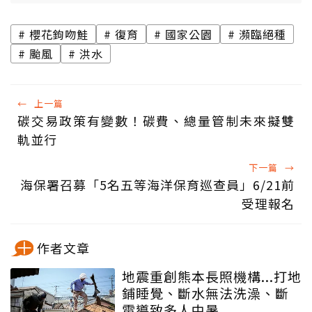
櫻花鉤吻鮭
復育
國家公園
瀕臨絕種
颱風
洪水
←
上一篇
碳交易政策有變數！碳費、總量管制未來擬雙
軌並行
下一篇
→
海保署召募「5名五等海洋保育巡查員」6/21前
受理報名
作者文章
地震重創熊本長照機構...打地
鋪睡覺、斷水無法洗澡、斷
電導致多人中暑