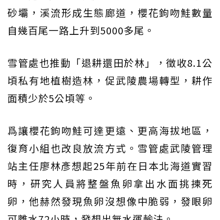
砂壩，溪流形成生態廊道，櫻花鉤吻鮭數量
自幾百尾一路上升到5000多尾。
雪管處也推動「退耕還田於林」，徵收8.1公
頃私有地植樹造林，促武陵農場轉型，耕作
面積少於5公頃等。
爲讓櫻花鉤吻鮭可達更遠、更高海拔地區，
復育小組也改良放流方式。雪管處武陵管理
站主任廖林彥想起25年前在日本北海道實習
時，研究人員將整盤魚卵拿出水面挑揀死
卵，他赫然發現魚卵沒想像中脆弱，發眼卵
可離水72小時，發想出無水運輸法。