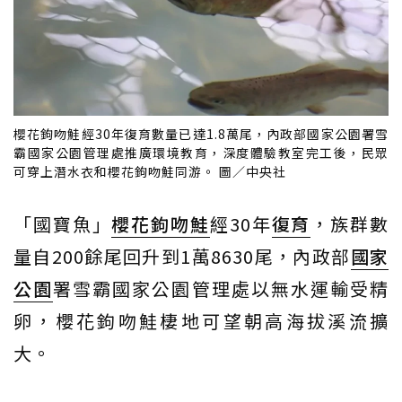
櫻花鉤吻鮭經30年復育數量已達1.8萬尾，內政部國家公園署雪
霸國家公園管理處推廣環境教育，深度體驗教室完工後，民眾
可穿上潛水衣和櫻花鉤吻鮭同游。 圖／中央社
「國寶魚」
櫻花鉤吻鮭
經30年
復育
，族群數
量自200餘尾回升到1萬8630尾，內政部
國家
公園
署雪霸國家公園管理處以無水運輸受精
卵，櫻花鉤吻鮭棲地可望朝高海拔溪流擴
大。