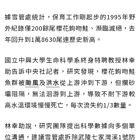
據雪管處統計，保育工作剛起步的1995年野
外紀錄僅200餘尾櫻花鉤吻鮭、瀕臨滅絕，去
年回升到1萬8630尾達歷史新高。
國立中興大學生命科學系終身特聘教授林幸
助告訴中央社記者，研究發現，櫻花鉤吻鮭
魚群被
颱風
及
洪水
從上游沖到下游，但攔砂
壩阻隔，無法洄游到上游，導致不耐下游較
高水溫環境慢慢死亡，每次流失約1/3數量。
林幸助說，研究團隊提出科學數據向多個單
位溝通，建議雪管處拆除武陵七家灣溪1號防