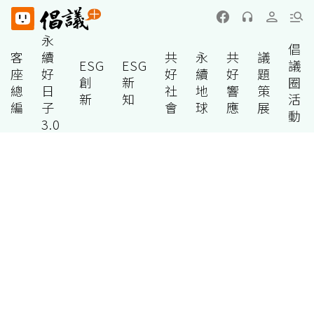
永
倡
客
續
共
永
共
議
ESG
ESG
議
座
好
好
續
好
題
創
新
圈
總
日
社
地
響
策
新
知
活
編
子
會
球
應
展
動
3.0