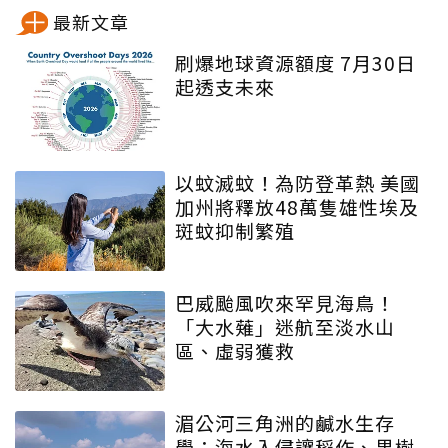
最新文章
刷爆地球資源額度 7月30日
起透支未來
以蚊滅蚊！為防登革熱 美國
加州將釋放48萬隻雄性埃及
斑蚊抑制繁殖
巴威颱風吹來罕見海鳥！
「大水薙」迷航至淡水山
區、虛弱獲救
湄公河三角洲的鹹水生存
學：海水入侵讓稻作、果樹