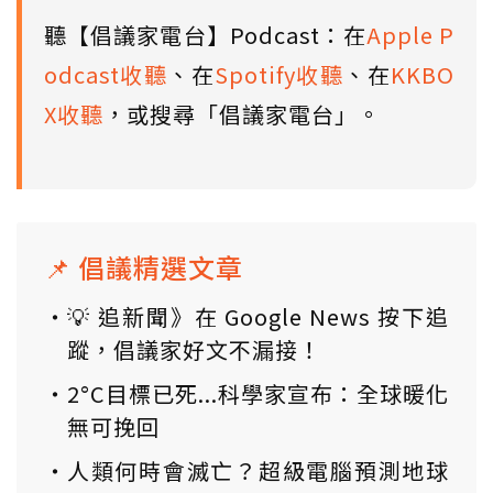
聽【倡議家電台】Podcast：在
Apple P
odcast收聽
、在
Spotify收聽
、在
KKBO
X收聽
，或搜尋「倡議家電台」。
📌 倡議精選文章
💡 追新聞》在 Google News 按下追
蹤，倡議家好文不漏接！
2°C目標已死...科學家宣布：全球暖化
無可挽回
人類何時會滅亡？超級電腦預測地球