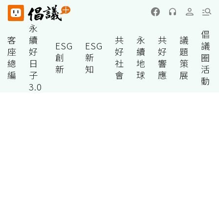
永
倡
客
續
共
永
共
議
ESG
ESG
議
座
好
好
續
好
題
創
新
圈
總
日
社
地
響
策
新
知
活
編
子
會
球
應
展
動
3.0