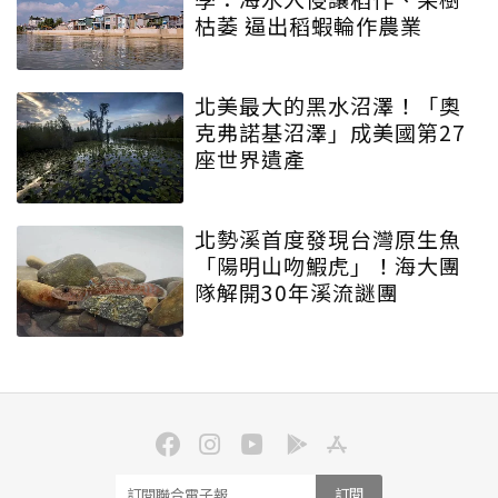
枯萎 逼出稻蝦輪作農業
北美最大的黑水沼澤！「奧
克弗諾基沼澤」成美國第27
座世界遺產
北勢溪首度發現台灣原生魚
「陽明山吻鰕虎」！海大團
隊解開30年溪流謎團
訂閱