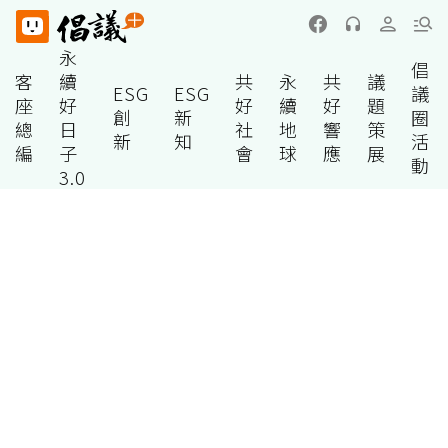
永
倡
客
續
共
永
共
議
ESG
ESG
議
座
好
好
續
好
題
創
新
圈
總
日
社
地
響
策
新
知
活
編
子
會
球
應
展
動
3.0