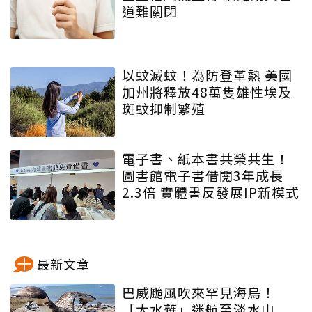
道難關閉
以蚊滅蚊！為防登革熱 美國
加州將釋放48萬隻雄性埃及
斑蚊抑制繁殖
電子書、紙本書共榮共生！
圖書館電子書借閱3年成長
2.3倍 實體書反發展IP新模式
最新文章
巴威颱風吹來罕見海鳥！
「大水薙」迷航至淡水山