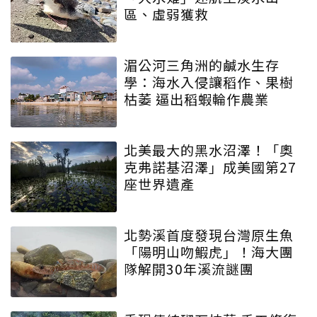
區、虛弱獲救
湄公河三角洲的鹹水生存
學：海水入侵讓稻作、果樹
枯萎 逼出稻蝦輪作農業
北美最大的黑水沼澤！「奧
克弗諾基沼澤」成美國第27
座世界遺產
北勢溪首度發現台灣原生魚
「陽明山吻鰕虎」！海大團
隊解開30年溪流謎團