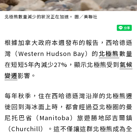
北極熊數量減少的狀況正在加速。 圖／美聯社
根據加拿大政府本週發布的報告，西哈德遜
灣（Western Hudson Bay）的
北極熊
數量
在短短5年內減少27%，顯示北極熊受到
氣候
變遷
影響。
每年秋季，住在西哈德遜灣沿岸的北極熊遷
徙回到海冰面上時，都會經過亞北極圈的曼
尼托巴省（Manitoba）旅遊勝地邱吉爾鎮
（Churchill）。這不僅讓這群北極熊成為全