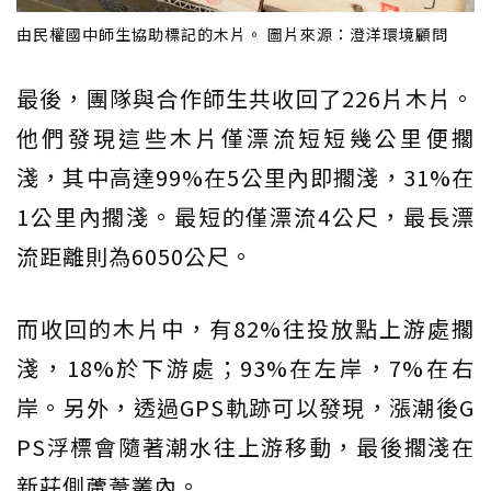
由民權國中師生協助標記的木片。 圖片來源：澄洋環境顧問
最後，團隊與合作師生共收回了226片木片。
他們發現這些木片僅漂流短短幾公里便擱
淺，其中高達99%在5公里內即擱淺，31%在
1公里內擱淺。最短的僅漂流4公尺，最長漂
流距離則為6050公尺。
而收回的木片中，有82%往投放點上游處擱
淺，18%於下游處；93%在左岸，7%在右
岸。另外，透過GPS軌跡可以發現，漲潮後G
PS浮標會隨著潮水往上游移動，最後擱淺在
新莊側蘆葦叢內。