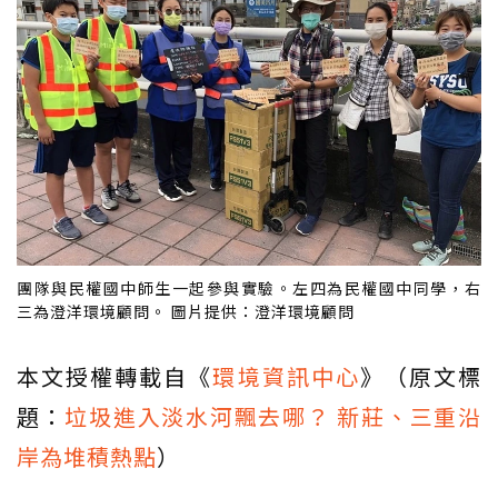
團隊與民權國中師生一起參與實驗。左四為民權國中同學，右
三為澄洋環境顧問。 圖片提供：澄洋環境顧問
本文授權轉載自《
環境資訊中心
》（原文標
題：
垃圾進入淡水河飄去哪？ 新莊、三重沿
岸為堆積熱點
）