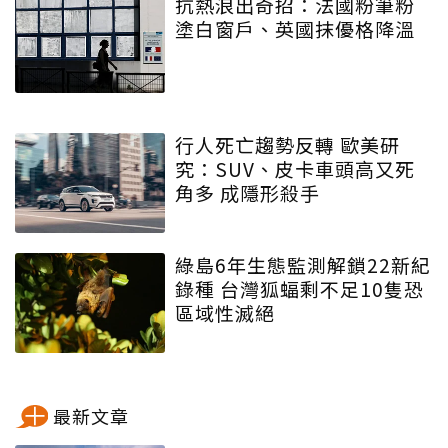
抗熱浪出奇招：法國粉筆粉
塗白窗戶、英國抹優格降溫
行人死亡趨勢反轉 歐美研
究：SUV、皮卡車頭高又死
角多 成隱形殺手
綠島6年生態監測解鎖22新紀
錄種 台灣狐蝠剩不足10隻恐
區域性滅絕
最新文章