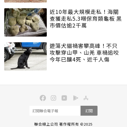
近10年最大規模走私！海關
查獲走私5.3噸保育類龜板 黑
市價估逾2千萬
遊蕩犬貓禍害攀高峰！不只
攻擊穿山甲、山羌 車禍追咬
今年已釀4死、近千人傷
訂閱
聯合線上公司 著作權所有 ©2025