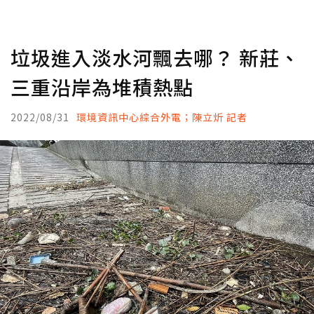
垃圾進入淡水河飄去哪？ 新莊、
三重沿岸為堆積熱點
2022/08/31
環境資訊中心綜合外電；陳立炘 記者