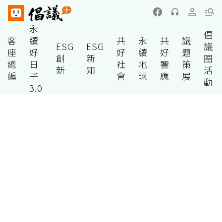
永
倡
客
續
共
永
共
議
ESG
ESG
議
座
好
好
續
好
題
創
新
圈
總
日
社
地
響
策
新
知
活
編
子
會
球
應
展
動
3.0