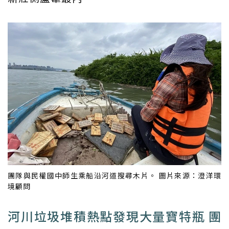
團隊與民權國中師生乘船沿河道搜尋木片。 圖片來源：澄洋環
境顧問
河川垃圾堆積熱點發現大量寶特瓶 團