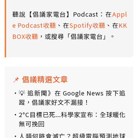
聽說【倡議家電台】Podcast：在
Appl
e Podcast收聽
、在
Spotify收聽
、在
KK
BOX收聽
，或搜尋「倡議家電台」。
📌 倡議精選文章
💡 追新聞》在 Google News 按下追
蹤，倡議家好文不漏接！
2°C目標已死...科學家宣布：全球暖化
無可挽回
人類何時會滅亡？超級電腦預測地球