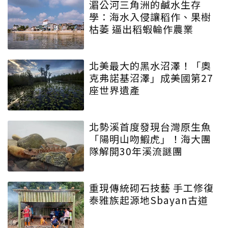
湄公河三角洲的鹹水生存
學：海水入侵讓稻作、果樹
枯萎 逼出稻蝦輪作農業
北美最大的黑水沼澤！「奧
克弗諾基沼澤」成美國第27
座世界遺產
北勢溪首度發現台灣原生魚
「陽明山吻鰕虎」！海大團
隊解開30年溪流謎團
重現傳統砌石技藝 手工修復
泰雅族起源地Sbayan古道