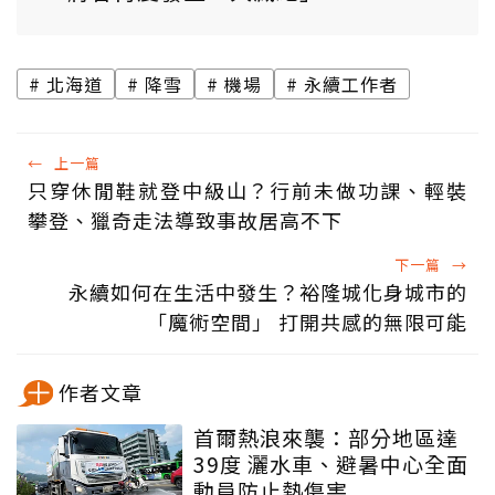
北海道
降雪
機場
永續工作者
←
上一篇
只穿休閒鞋就登中級山？行前未做功課、輕裝
攀登、獵奇走法導致事故居高不下
下一篇
→
永續如何在生活中發生？裕隆城化身城市的
「魔術空間」 打開共感的無限可能
作者文章
首爾熱浪來襲：部分地區達
39度 灑水車、避暑中心全面
動員防止熱傷害