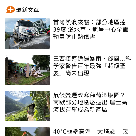
最新文章
首爾熱浪來襲：部分地區達
39度 灑水車、避暑中心全面
動員防止熱傷害
巴西接連遭遇暴雨、旋風...科
學家警告百年最強「超級聖
嬰」尚未出現
氣候變遷改寫葡萄酒版圖？
南歐部分地區恐退出 瑞士高
海拔有望成為新產區
40°C極端高溫「大烤驗」 環