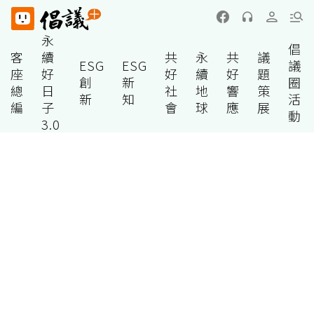
永
倡
客
續
共
永
共
議
ESG
ESG
議
座
好
好
續
好
題
創
新
圈
總
日
社
地
響
策
新
知
活
編
子
會
球
應
展
動
3.0