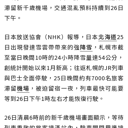
滯留新千歲機場，交通混亂預料持續到26日
下午。
日本放送協會（NHK）報導，日本
北海道
25
日出現發達雪雲帶帶來的強
降雪
，札幌市截
至當日晚間10時的24小時降雪量達54公分，
創統計開始以來1月新高；往返札幌的JR列車
與巴士全面停駛，25日晚間約有7000名旅客
滯留
機場
，被迫留宿一夜，列車最快可能要
等到26日下午1時左右才能恢復行駛。
26日清晨6時前的新千歲機場畫面顯示，等待
列車重啟的旅客擠滿站內，驗票閘門周邊排