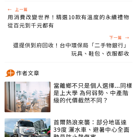
←
上一篇
用消費改變世界！精選10款有溫度的永續禮物
從百元到千元都有
下一篇
→
還提供到府回收！台中環保局「二手物銀行」
玩具、鞋包、衣服都收
作者文章
當離鄉不只是個人選擇...同樣
是上大學 為何弱勢、中產階
級的代價截然不同？
首爾熱浪來襲：部分地區達
39度 灑水車、避暑中心全面
動員防止熱傷害