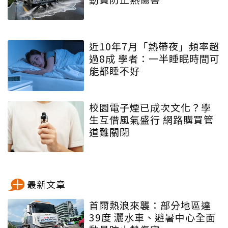
近10年7月「熱帶夜」頻率超
過8成 學者：一半睡眠時間可
能都睡不好
校園電子煙已成次文化？學
生互借風氣盛行 網路購買管
道難關閉
最新文章
首爾熱浪來襲：部分地區達
39度 灑水車、避暑中心全面