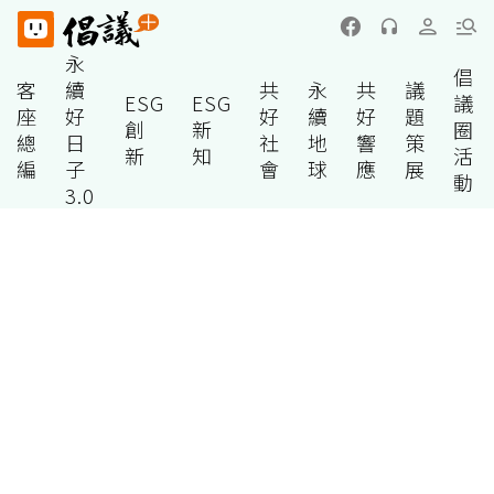
永
倡
客
續
共
永
共
議
ESG
ESG
議
座
好
好
續
好
題
創
新
圈
總
日
社
地
響
策
新
知
活
編
子
會
球
應
展
動
3.0