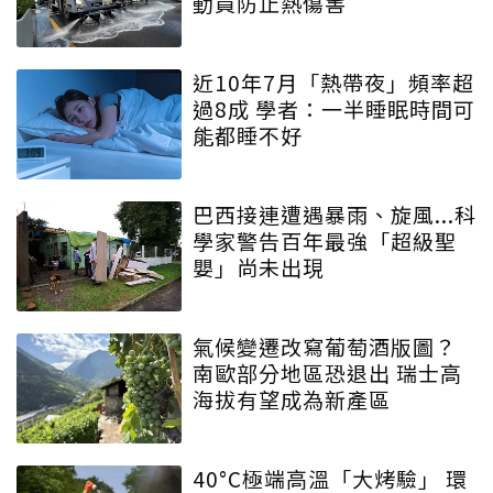
動員防止熱傷害
近10年7月「熱帶夜」頻率超
過8成 學者：一半睡眠時間可
能都睡不好
巴西接連遭遇暴雨、旋風...科
學家警告百年最強「超級聖
嬰」尚未出現
氣候變遷改寫葡萄酒版圖？
南歐部分地區恐退出 瑞士高
海拔有望成為新產區
40°C極端高溫「大烤驗」 環