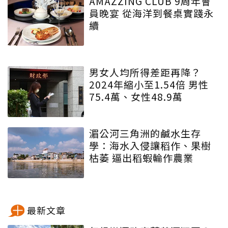
AMAZZING CLUB 9周年會
員晚宴 從海洋到餐桌實踐永
續
男女人均所得差距再降？
2024年縮小至1.54倍 男性
75.4萬、女性48.9萬
湄公河三角洲的鹹水生存
學：海水入侵讓稻作、果樹
枯萎 逼出稻蝦輪作農業
最新文章