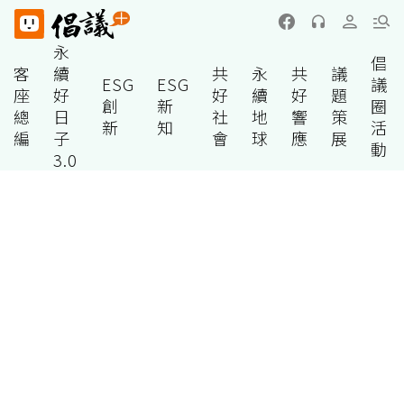
永
倡
客
續
共
永
共
議
ESG
ESG
議
座
好
好
續
好
題
創
新
圈
總
日
社
地
響
策
新
知
活
編
子
會
球
應
展
動
3.0