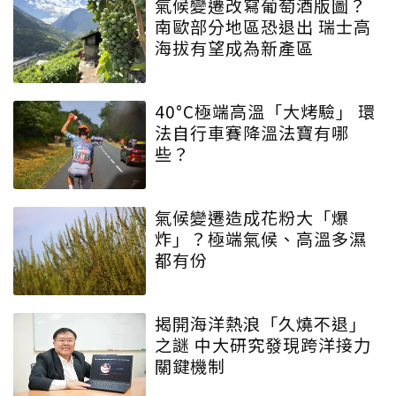
氣候變遷改寫葡萄酒版圖？
南歐部分地區恐退出 瑞士高
海拔有望成為新產區
40°C極端高溫「大烤驗」 環
法自行車賽降溫法寶有哪
些？
氣候變遷造成花粉大「爆
炸」？極端氣候、高溫多濕
都有份
揭開海洋熱浪「久燒不退」
之謎 中大研究發現跨洋接力
關鍵機制