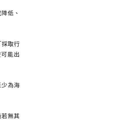
或降低、
「採取行
流可能出
至少為海
過若無其