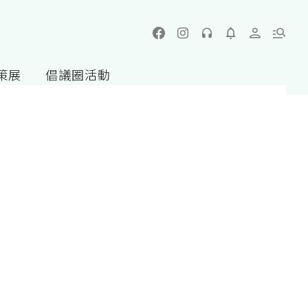
策展
倡議圈活動