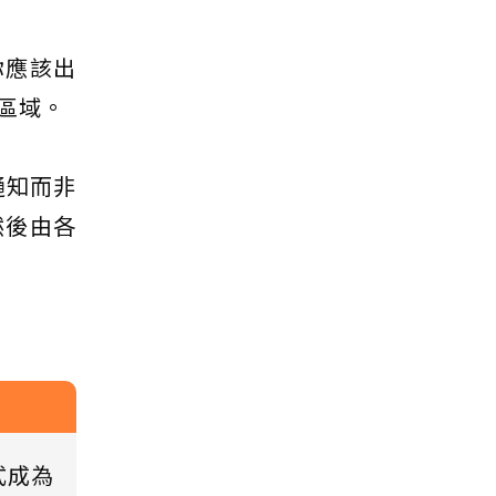
你應該出
區域。
通知而非
然後由各
式成為