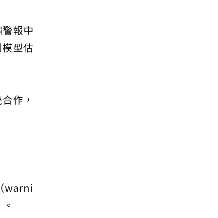
海嘯警報中
測模型估
統合作，
arni
）。