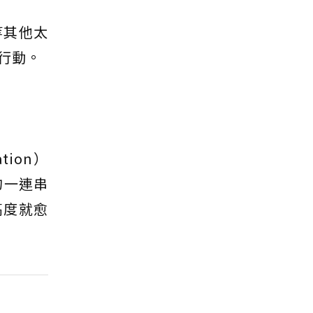
等其他太
行動。
tion）
的一連串
高度就愈