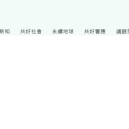
G新知
共好社會
永續地球
共好響應
議題