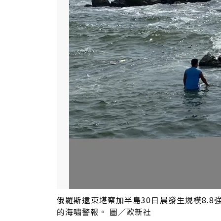
俄羅斯遠東堪察加半島30日晨發生規模8.
的海嘯警報。 圖／歐新社