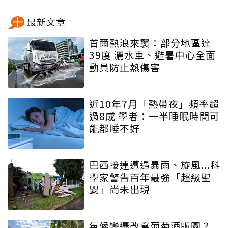
最新文章
首爾熱浪來襲：部分地區達
39度 灑水車、避暑中心全面
動員防止熱傷害
近10年7月「熱帶夜」頻率超
過8成 學者：一半睡眠時間可
能都睡不好
巴西接連遭遇暴雨、旋風...科
學家警告百年最強「超級聖
嬰」尚未出現
氣候變遷改寫葡萄酒版圖？