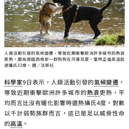
人類活動引發的氣候變遷，導致近期衝擊歐洲許多城市的熱浪
更熱。圖為德國西南部一群狗狗在河邊玩耍，當時正值高溫超
過攝氏32度。 圖／法新社
科學家
9日表示，人類活動引發的
氣候變遷
，
導致近期衝擊歐洲許多城市的
熱浪
更熱，平
均而言比沒有暖化影響時還熱攝氏4度。對數
以千計弱勢族群而言，這已是足以威脅性命
的
高溫
。