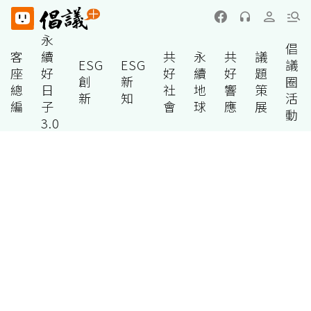
永
倡
客
續
共
永
共
議
ESG
ESG
議
座
好
好
續
好
題
創
新
圈
總
日
社
地
響
策
新
知
活
編
子
會
球
應
展
動
3.0