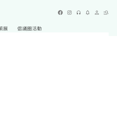
策展
倡議圈活動