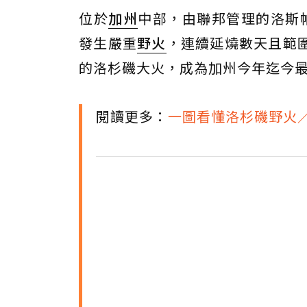
位於
加州
中部，由聯邦管理的洛斯帕德雷斯
發生嚴重
野火
，連續延燒數天且範圍
的洛杉磯大火，成為加州今年迄今
閱讀更多：
一圖看懂洛杉磯野火／