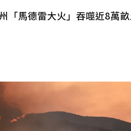
.加州「馬德雷大火」吞噬近8萬