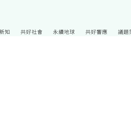
G新知
共好社會
永續地球
共好響應
議題