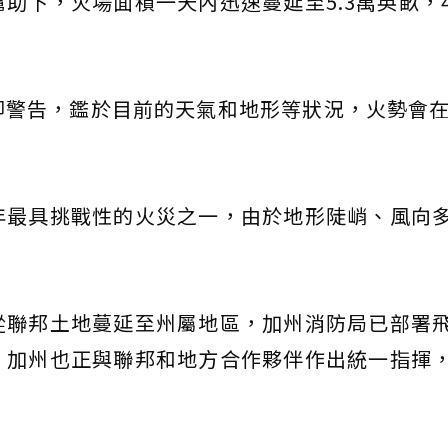
助下，火場面積一天內迅速蔓延至5.3萬英畝，
警告，鑑於目前的天氣和地形等狀況，火勢會在
年最具挑戰性的火災之一，由於地形陡峭、風向
從聯邦土地蔓延至州屬地區，加州消防局已部署
。加州也正與聯邦和地方合作夥伴作出統一指揮