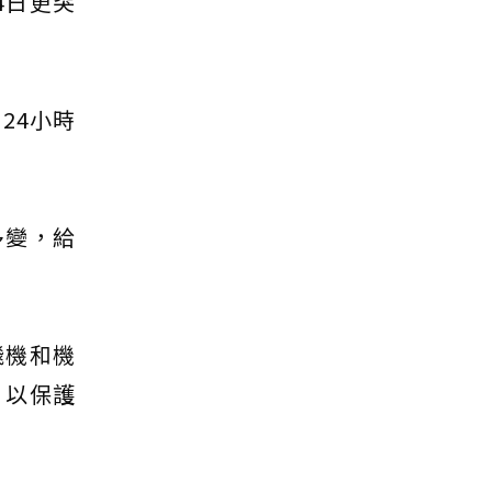
4日更突
24小時
多變，給
飛機和機
，以保護