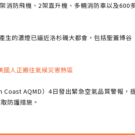
架消防飛機、2架直升機、多輛消防車以及600
產生的濃煙已逼近洛杉磯大都會，包括聖蓋博谷（S
美國人正搬往氣候災害熱區
 Coast AQMD）4日發出緊急空氣品質警報，
採取防護措施。