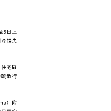
至5日上
財產損失
y）住宅區
的疏散行
ma）附