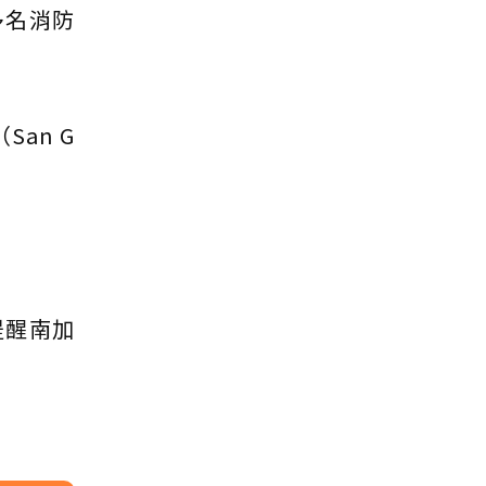
多名消防
an G
提醒南加