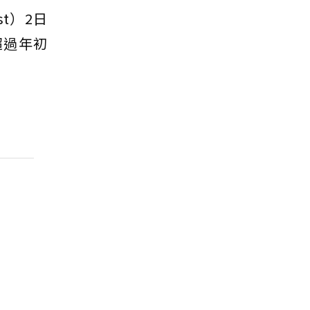
st）2日
超過年初