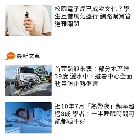
校園電子煙已成次文化？學
生互借風氣盛行 網路購買管
道難關閉
最新文章
首爾熱浪來襲：部分地區達
39度 灑水車、避暑中心全面
動員防止熱傷害
近10年7月「熱帶夜」頻率超
過8成 學者：一半睡眠時間可
能都睡不好