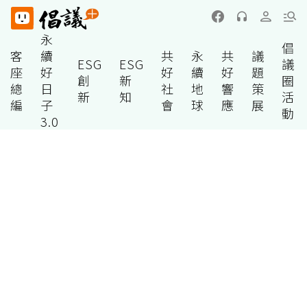
永
倡
客
續
共
永
共
議
ESG
ESG
議
座
好
好
續
好
題
創
新
圈
總
日
社
地
響
策
新
知
活
編
子
會
球
應
展
動
3.0