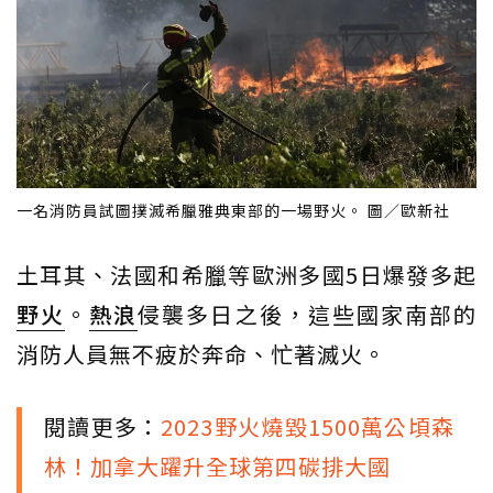
一名消防員試圖撲滅希臘雅典東部的一場野火。 圖／歐新社
土耳其、法國和希臘等歐洲多國5日爆發多起
野火
。
熱浪
侵襲多日之後，這些國家南部的
消防人員無不疲於奔命、忙著滅火。
閱讀更多：
2023野火燒毀1500萬公頃森
林！加拿大躍升全球第四碳排大國