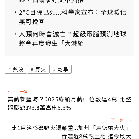
2°C目標已死...科學家宣布：全球暖化
無可挽回
人類何時會滅亡？超級電腦預測地球
將會再度發生「大滅絕」
熱浪
野火
乾旱
←
上一篇
高薪新藍海？2025綠領月薪中位數達4萬 比整
體職缺的3.8萬高出5.3%
下一篇
→
比1月洛杉磯野火還嚴重...加州「馬德雷大火」
吞噬近8萬畝土地 迄今最大