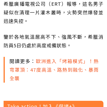
希臘廣播電視公司（ERT）報導，這名男子
疑似在清理一片灌木叢時，火勢突然爆發並
迅速失控。
鑒於各地氣溫居高不下、強風不斷，希臘消
防員5日仍處於高度戒備狀態。
閱讀更多：
歐洲進入「烤箱模式」！熱
穹罩頂：47度高溫、路熱到融化、暴雨
全襲
Take action！加入《倡議+》