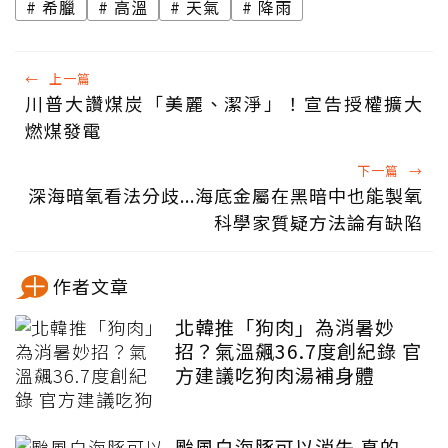
希臘
高溫
天氣
降雨
←
上一篇
川普大讚煤炭「美麗、潔淨」！宣告授權擴大
燃煤發電
下一篇
→
深海暗氧看法分歧...海底金屬在黑暗中也能製氧
科學家質疑方法論有缺陷
作者文章
北韓推「狗肉」為消暑妙
招？氣溫飆36.7度創紀錄 官
方建議吃狗肉湯補身體
颱風白海豚可以消失 真的