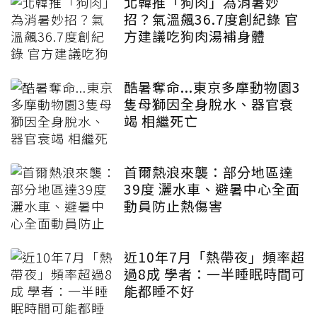
北韓推「狗肉」為消暑妙
招？氣溫飆36.7度創紀錄 官
方建議吃狗肉湯補身體
酷暑奪命...東京多摩動物園3
隻母獅因全身脫水、器官衰
竭 相繼死亡
首爾熱浪來襲：部分地區達
39度 灑水車、避暑中心全面
動員防止熱傷害
近10年7月「熱帶夜」頻率超
過8成 學者：一半睡眠時間可
能都睡不好