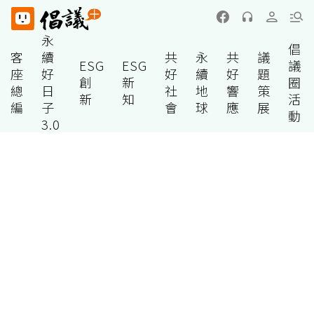
永
倡
客
續
共
永
共
議
ESG
ESG
議
座
好
好
續
好
題
創
新
圈
總
日
社
地
響
策
新
知
活
編
子
會
球
應
展
動
3.0