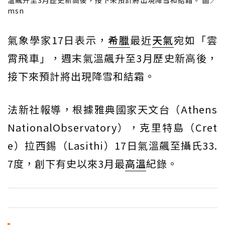
溫飆升至3月歷史新高後，接下來預計將出現降雪和結霜。 圖／
msn
氣象學家17日表示，
希臘
最近
天氣
宛如「雲
霄飛車」，週末氣溫飆升至3月歷史新高後，
接下來預計將出現降雪和結霜。
法新社報導，根據雅典國家天文台（Athens
NationalObservatory），克里特島（Cret
e）拉西錫（Lasithi）17日氣溫飆至攝氏33.
7度，創下有史以來3月最
高溫
紀錄。