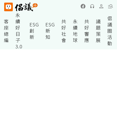
永
倡
客
續
共
永
共
議
ESG
ESG
議
座
好
好
續
好
題
創
新
圈
總
日
社
地
響
策
新
知
活
編
子
會
球
應
展
動
3.0