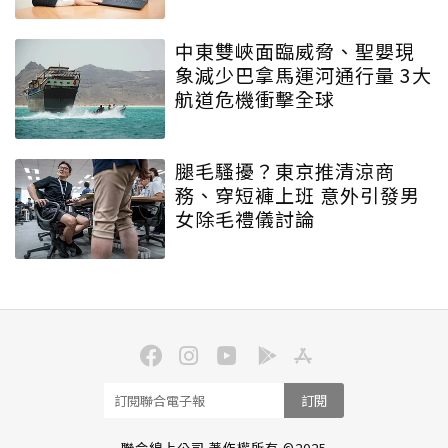
中東雙峽面臨威脅、聖嬰現
象減少巴拿馬運河通行量 3大
航道危機衝擊全球
腿毛騷擾？東京推清涼商
務、穿短褲上班 意外引發男
女除毛禮儀討論
訂閱
聯合線上公司 著作權所有 ©2025