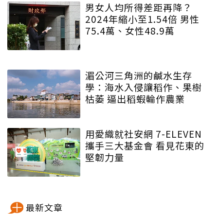
男女人均所得差距再降？
2024年縮小至1.54倍 男性
75.4萬、女性48.9萬
湄公河三角洲的鹹水生存
學：海水入侵讓稻作、果樹
枯萎 逼出稻蝦輪作農業
用愛織就社安網 7-ELEVEN
攜手三大基金會 看見花東的
堅韌力量
最新文章