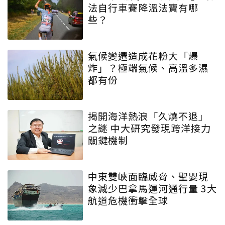
法自行車賽降溫法寶有哪
些？
氣候變遷造成花粉大「爆
炸」？極端氣候、高溫多濕
都有份
揭開海洋熱浪「久燒不退」
之謎 中大研究發現跨洋接力
關鍵機制
中東雙峽面臨威脅、聖嬰現
象減少巴拿馬運河通行量 3大
航道危機衝擊全球