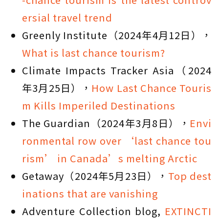
ersial travel trend
Greenly Institute（2024年4月12日），
What is last chance tourism?
Climate Impacts Tracker Asia（2024
年3月25日），
How Last Chance Touris
m Kills Imperiled Destinations
The Guardian（2024年3月8日），
Envi
ronmental row over ‘last chance tou
rism’ in Canada’s melting Arctic
Getaway（2024年5月23日），
Top dest
inations that are vanishing
Adventure Collection blog,
EXTINCTI