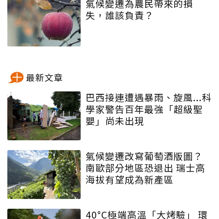
氣候變遷為農民帶來的損
失，誰該負責？
最新文章
巴西接連遭遇暴雨、旋風...科
學家警告百年最強「超級聖
嬰」尚未出現
氣候變遷改寫葡萄酒版圖？
南歐部分地區恐退出 瑞士高
海拔有望成為新產區
40°C極端高溫「大烤驗」 環