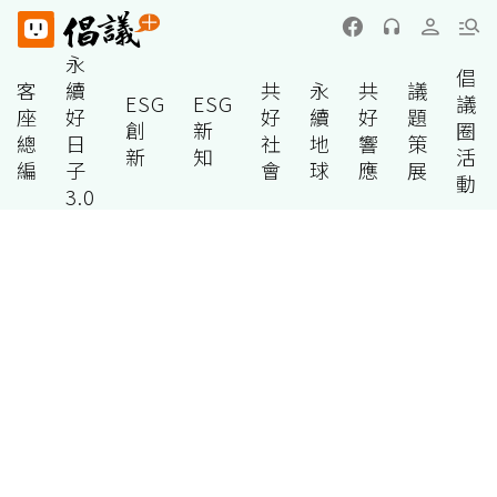
永
倡
客
續
共
永
共
議
ESG
ESG
議
座
好
好
續
好
題
創
新
圈
總
日
社
地
響
策
新
知
活
編
子
會
球
應
展
動
3.0