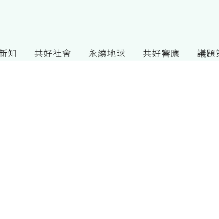
G新知
共好社會
永續地球
共好響應
議題