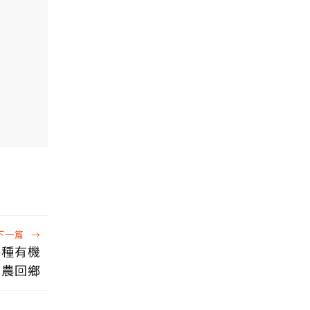
下一篇
→
耕種有機
青農回鄉