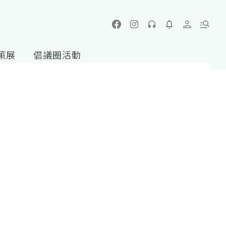
策展
倡議圈活動