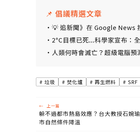
📌 倡議精選文章
💡 追新聞》在 Google N
2°C目標已死...科學家宣布
人類何時會滅亡？超級電腦預
垃圾
焚化爐
再生燃料
SRF
←
上一篇
躲不過都市熱島效應？台大教授石婉
市自然條件降溫