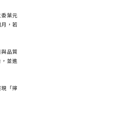
立委葉元
個月，若
引與品質
告，並進
展現「擰