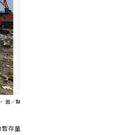
。 圖／聯
物暫存量