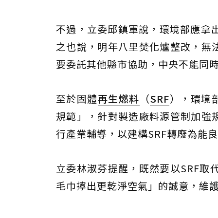
不過，立委邱鎮軍說，環境部應拿
之也說，明年八里焚化爐整改，無法
要委託其他縣市協助，中央不能同
至於固體
再生燃料
（
SRF
），環境
規範」，針對製造廠料源管制加強規
行產業輔導，以建構SRF轉廢為能
立委林淑芬提醒，既然要以SRF取
毛巾擰出更乾淨空氣」的誠意，維