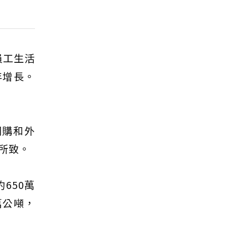
員工生活
年增長。
網購和外
所致。
650萬
萬公噸，