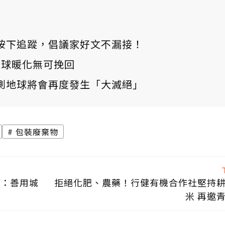
ews 按下追蹤，倡議家好文不漏接！
：全球暖化無可挽回
測地球將會再度發生「大滅絕」
包裝廢棄物
瑜：善用城
拒絕化肥、農藥！行健有機合作社堅持
米 再邀