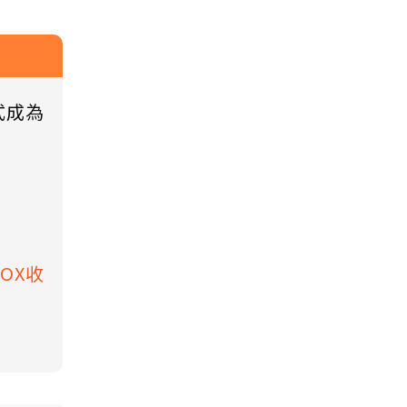
式成為
BOX收