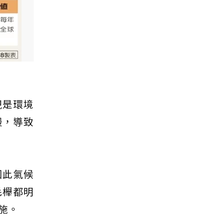
現是環境
慢，導致
因此氣候
毛櫸都明
施。