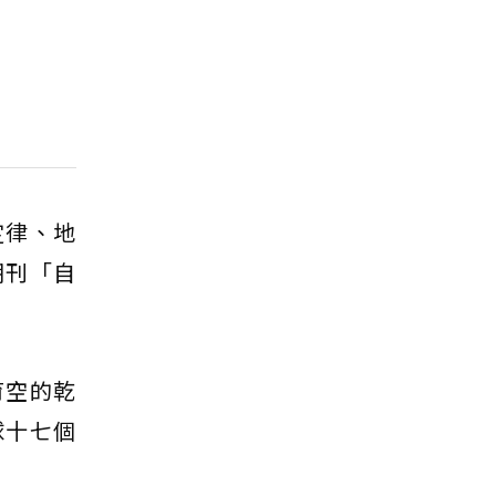
定律、地
期刊「自
育空的乾
球十七個