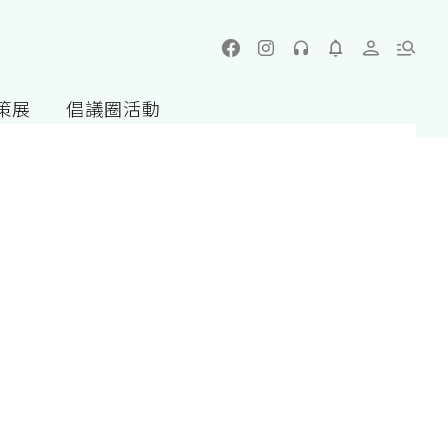
策展
倡議圈活動