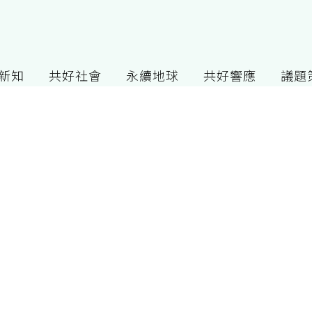
G新知
共好社會
永續地球
共好響應
議題