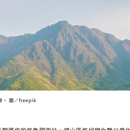
圖／freepik