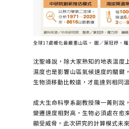
全球17處暖化最嚴重山區。 圖／葉冠妤、
沈聖峰說，除大家熟知的地表溫度
濕度也是影響山區氣候速度的關鍵
生物須移動比較遠，才能達到相同
成大生命科學系副教授陳一菁則說
變遷速度相對高，生物必須處在愈
顯受威脅。此次研究的計算模式未