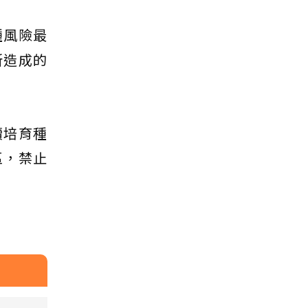
種風險最
所造成的
續培育種
區，禁止