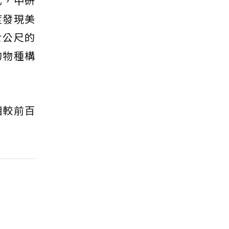
化，中研
度發現美
七公尺的
的物種構
相較前百