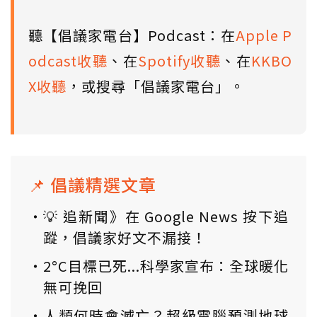
聽【倡議家電台】Podcast：在
Apple P
odcast收聽
、在
Spotify收聽
、在
KKBO
X收聽
，或搜尋「倡議家電台」。
📌 倡議精選文章
💡 追新聞》在 Google News 按下追
蹤，倡議家好文不漏接！
2°C目標已死...科學家宣布：全球暖化
無可挽回
人類何時會滅亡？超級電腦預測地球