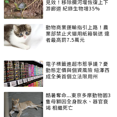
見效！移除攔河堰恢復上下
游廊道 紀錄生物增35%
動物商業運輸指引上路！農
業部禁止犬貓用紙箱裝送 違
者最高罰7.5萬元
電子標籤進超市惹爭議？憂
動態定價與個資風險 紐澤西
成全美首個立法限用州
酷暑奪命...東京多摩動物園3
隻母獅因全身脫水、器官衰
竭 相繼死亡