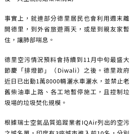
事實上，就連部分德里居民也會利用週末離
開德里，到外省旅遊兩天，或是到親友家暫
住，讓肺部喘息。
德里空污情況預料會持續到11月中旬最盛大
節慶「排燈節」（Diwali）之後。德里政府
近日已出動1萬8000輛灑水車灑水，並禁止老
舊柴油車上路、各工地暫停施工，且控制垃
圾場的垃圾焚化規模。
根據瑞士空氣品質追蹤業者IQAir列出的空污
之城名單，印度有3座城市進入前10名，分別