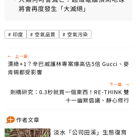
將會再度發生「大滅絕」
印度
空氣品質
空氣污染
←
上一篇
漂綠+1？辛巴威護林專案爆高估5倍 Gucci、麥
肯錫都受影響
下一篇
→
劍橋研究：0.3秒就買一個東西！RE-THINK 雙
十一幽默倡議、靜心修行
作者文章
淡水「公司田溪」生態復育