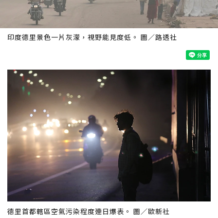
印度德里景色一片灰濛，視野能見度低。 圖／路透社
德里首都轄區空氣污染程度連日爆表。 圖／歐新社