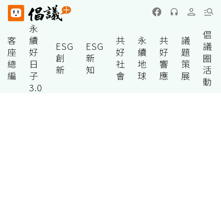
永
倡
客
續
共
永
共
議
ESG
ESG
議
座
好
好
續
好
題
創
新
圈
總
日
社
地
響
策
新
知
活
編
子
會
球
應
展
動
3.0