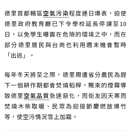
德里首都轄區
空氣污染
程度連日爆表，迫使
德里政府教育廳已下令學校延長停課至10
日，以免學生曝露在危險的環境之中，而在
部分德里居民與台商也利用週末機會暫時
「出逃」。
每年冬天將至之際，德里周遭省分農民為趕
下一個耕作期都會焚燒稻稈，飄來的煙霧導
致德里
空氣品質
急速惡化，而街友因天寒而
焚燒木柴取暖、民眾為迎接節慶燃放爆竹
等，使空污情況雪上加霜。