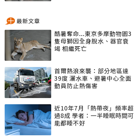
最新文章
酷暑奪命...東京多摩動物園3
隻母獅因全身脫水、器官衰
竭 相繼死亡
首爾熱浪來襲：部分地區達
39度 灑水車、避暑中心全面
動員防止熱傷害
近10年7月「熱帶夜」頻率超
過8成 學者：一半睡眠時間可
能都睡不好