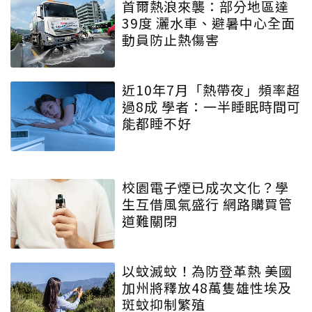
首爾熱浪來襲：部分地區達
39度 灑水車、避暑中心全面
動員防止熱傷害
近10年7月「熱帶夜」頻率超
過8成 學者：一半睡眠時間可
能都睡不好
校園電子煙已成次文化？學
生互借風氣盛行 網路購買管
道難關閉
以蚊滅蚊！為防登革熱 美國
加州將釋放48萬隻雄性埃及
斑蚊抑制繁殖