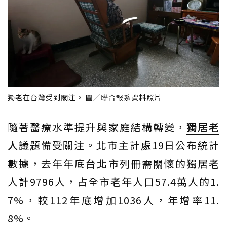
獨老在台灣受到關注。 圖／聯合報系資料照片
隨著醫療水準提升與家庭結構轉變，
獨居老
人
議題備受關注。北市主計處19日公布統計
數據，去年年底
台北市
列冊需關懷的獨居老
人計9796人，占全市老年人口57.4萬人的1.
7%，較112年底增加1036人，年增率11.
8%。