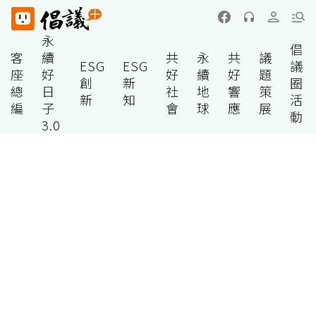
永
倡
客
續
共
永
共
議
ESG
ESG
議
座
好
好
續
好
題
創
新
圈
總
日
社
地
響
策
新
知
活
編
子
會
球
應
展
動
3.0