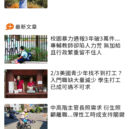
最新文章
校園暴力通報3年破3萬件...
專輔教師卻陷人力荒 無加給
且行政繁重留不住人
2/3美國青少年找不到打工？
入門職缺大量減少 學生打工
已成可遇不可求
中高階主管長照需求 衍生照
顧離職...彈性工時成支持關鍵