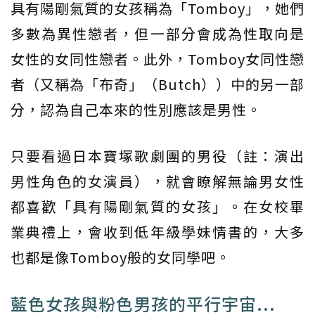
具有陽剛氣質的女孩稱為「Tomboy」，她們
多數為異性戀者，但一部分會成為性取向是
女性的女同性戀者。此外，Tomboy女同性戀
者（又稱為「布奇」（Butch））中的另一部
分，認為自己本來的性別應該是男性。
只要看過日本寶塚歌劇團的男役（註：演出
男性角色的女演員），就會瞭解無論男女性
都喜歡「具有陽剛氣質的女孩」。在女校畢
業典禮上，會收到低年級學妹情書的，大多
也都是像Tomboy般的女同學吧。
藍色女孩與粉色男孩的平行宇宙...