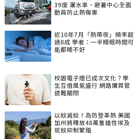
39度 灑水車、避暑中心全面
動員防止熱傷害
近10年7月「熱帶夜」頻率超
過8成 學者：一半睡眠時間可
能都睡不好
校園電子煙已成次文化？學
生互借風氣盛行 網路購買管
道難關閉
以蚊滅蚊！為防登革熱 美國
加州將釋放48萬隻雄性埃及
斑蚊抑制繁殖