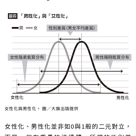
女性化與男性化。 圖／大旗出版提供
女性化、男性化並非如0與1般的二元對立，