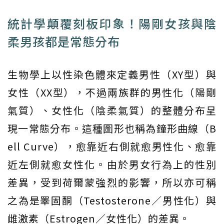
統計學顛覆刻板印象！陽剛女孩與陰
柔男孩都是常態分布
生物學上以性染色體來定義男性（XY型）與
女性（XX型），不過兩族群的男性化（陽剛
氣質）、女性化（陰柔氣質）的整體分布呈
現一常態分布。這種圖形也稱為鐘形曲線（B
ell Curve），愈靠近右側就愈男性化、愈靠
近左側就愈女性化。由於男女行為上的性別
差異，受到荷爾蒙強烈的影響，所以亦可稱
之為是睪固酮（Testosterone／男性化）與
雌激素（Estrogen／女性化）的差異。