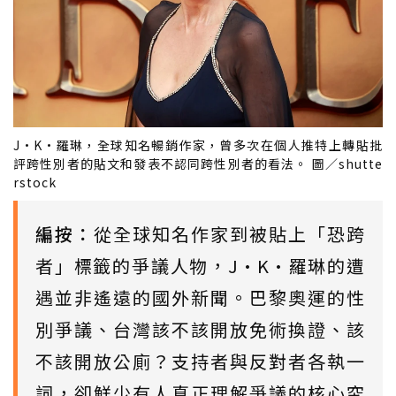
J·K·羅琳，全球知名暢銷作家，曾多次在個人推特上轉貼批
評跨性別者的貼文和發表不認同跨性別者的看法。 圖／shutte
rstock
編按：
從全球知名作家到被貼上「恐跨
者」標籤的爭議人物，J·K·羅琳的遭
遇並非遙遠的國外新聞。巴黎奧運的性
別爭議、台灣該不該開放免術換證、該
不該開放公廁？支持者與反對者各執一
詞，卻鮮少有人真正理解爭議的核心究