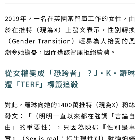
2019年，一名在英國某智庫工作的女性，由
於在推特（現為X）上發文表示，性別轉換
（Gender Transition）輕易為人接受的風
潮令她擔憂，因而遭該智庫拒絕續聘。
從女權變成「恐跨者」？J‧K‧羅琳
遭「TERF」標籤追殺
對此，羅琳向她的1400萬推特（現為X）粉絲
發文：「（明明一直以來都在強調「言論自
由」的重要性），只因為陳述『性別是事
實』（Sex is real：指生理性別）就強迫婦