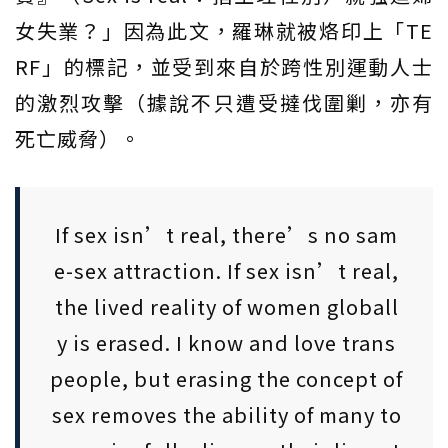
女失業？」因為此文，羅琳就被烙印上「TE
RF」的標記，並受到來自於跨性別運動人士
的激烈攻擊（據說不只遭受撻伐圍剿，亦有
死亡威脅）。
If sex isn’t real, there’s no sam
e-sex attraction. If sex isn’t real,
the lived reality of women globall
y is erased. I know and love trans
people, but erasing the concept of
sex removes the ability of many to