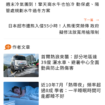
週末冷氣團到！擎天崗水牛也怕冷 動保處、陽
管處規劃水牛過冬方案
下一篇
→
日本超市遭熊入侵55小時！人熊衝突頻傳 政府
擬修法放寬用槍限制
作者文章
首爾熱浪來襲：部分地區達
39度 灑水車、避暑中心全面
動員防止熱傷害
近10年7月「熱帶夜」頻率超
過8成 學者：一半睡眠時間可
能都睡不好