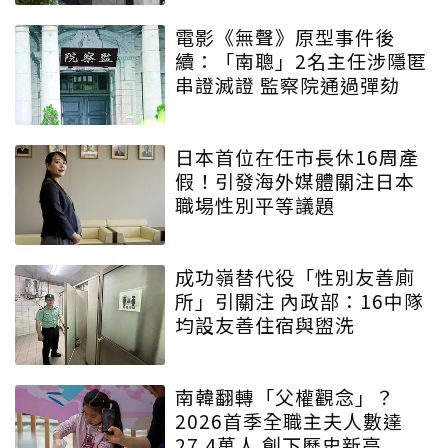
電影《無聲》原型事件後
續：「南聰」2名主任涉隱匿
串證滅證 監察院通過彈劾
日本首位在任市長休16周產
假！引發海外媒體關注日本
職場性別平等議題
成功嶺替代役「性別友善廁
所」引關注 內政部：16中隊
均設友善住宿與盥洗
南韓翻轉「父權觀念」？
2026首季全職主夫人數達
27.4萬人 創下歷史新高