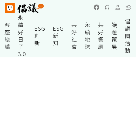
永
倡
客
續
共
永
共
議
ESG
ESG
議
座
好
好
續
好
題
創
新
圈
總
日
社
地
響
策
新
知
活
編
子
會
球
應
展
動
3.0