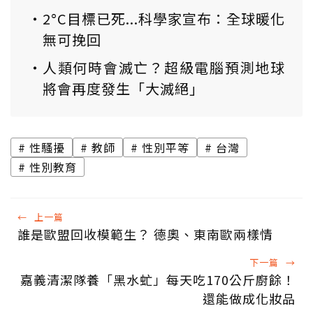
2°C目標已死...科學家宣布：全球暖化
無可挽回
人類何時會滅亡？超級電腦預測地球
將會再度發生「大滅絕」
性騷擾
教師
性別平等
台灣
性別教育
←
上一篇
誰是歐盟回收模範生？ 德奧、東南歐兩樣情
下一篇
→
嘉義清潔隊養「黑水虻」每天吃170公斤廚餘！
還能做成化妝品