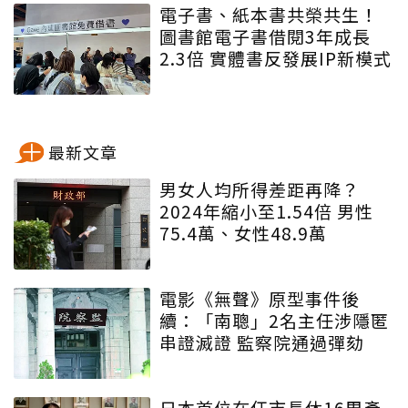
電子書、紙本書共榮共生！
圖書館電子書借閱3年成長
2.3倍 實體書反發展IP新模式
最新文章
男女人均所得差距再降？
2024年縮小至1.54倍 男性
75.4萬、女性48.9萬
電影《無聲》原型事件後
續：「南聰」2名主任涉隱匿
串證滅證 監察院通過彈劾
日本首位在任市長休16周產