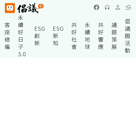
永
倡
客
續
共
永
共
議
ESG
ESG
議
座
好
好
續
好
題
創
新
圈
總
日
社
地
響
策
新
知
活
編
子
會
球
應
展
動
3.0