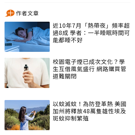
作者文章
近10年7月「熱帶夜」頻率超
過8成 學者：一半睡眠時間可
能都睡不好
校園電子煙已成次文化？學
生互借風氣盛行 網路購買管
道難關閉
以蚊滅蚊！為防登革熱 美國
加州將釋放48萬隻雄性埃及
斑蚊抑制繁殖