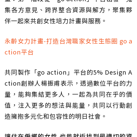
集各方意見、跨界整合資源與解方，聚集夥
伴一起來共創女性培力計畫與服務。
永齡女力計畫-打造台灣職家女性生態圈 go a
ction平台
共同製作「go action」平台的5% Design A
ction創辦人楊振甫表示，透過數位平台的力
量，能夠集結更多人，一起為共同在乎的價
值，注入更多的想法與能量，共同以行動創
造擁抱多元化和包容性的明日社會。
讓住在偏鄉的女性 也能就近找到最適切的資