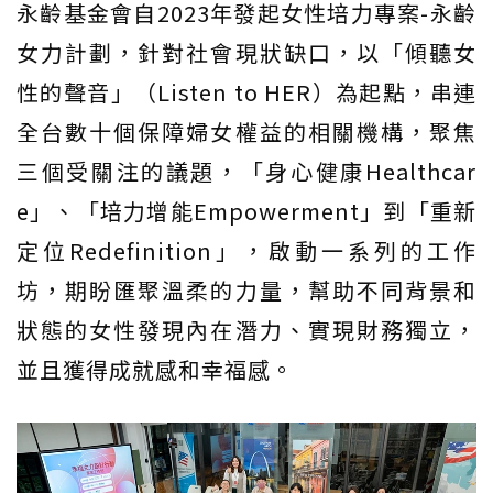
永齡基金會自2023年發起女性培力專案-永齡
女力計劃，針對社會現狀缺口，以「傾聽女
性的聲音」（Listen to HER）為起點，串連
全台數十個保障婦女權益的相關機構，聚焦
三個受關注的議題，「身心健康Healthcar
e」、「培力增能Empowerment」到「重新
定位Redefinition」，啟動一系列的工作
坊，期盼匯聚溫柔的力量，幫助不同背景和
狀態的女性發現內在潛力、實現財務獨立，
並且獲得成就感和幸福感。