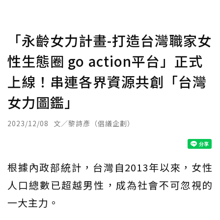
「永齡女力計畫-打造台灣職家女
性生態圈 go action平台」正式
上線！串連各界資源共創「台灣
女力圖鑑」
2023/12/08
文／黎詩彥（倡議企劃）
根據內政部統計，台灣自2013年以來，女性
人口總數已超越男性，成為社會不可忽視的
一大主力。