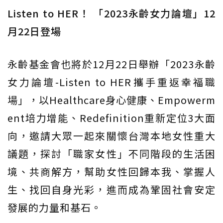
Listen to HER！ 「2023永齡女力論壇」12
月22日登場
永齡基金會也將於12月22日舉辦「2023永齡
女力論壇-Listen to HER攜手重返幸福職
場」，以Healthcare身心健康、Empowerm
ent培力增能、Redefinition重新定位3大面
向，邀請大眾一起來關懷台灣本地女性重大
議題，探討「職家女性」不同階段的生活困
境、共商解方，幫助女性回歸本我、掌握人
生、找回自身光彩，進而成為鞏固社會安定
發展的力量和基石。